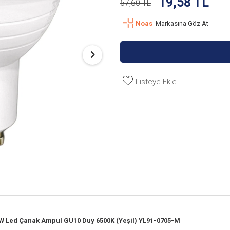
19,58
TL
57,60
TL
Noas
Markasına Göz At
Listeye Ekle
W Led Çanak Ampul GU10 Duy 6500K (Yeşil) YL91-0705-M