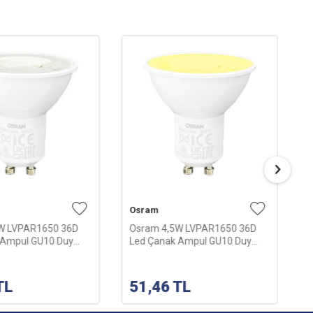
Osram
C
W LVPAR1650 36D
Osram 4,5W LVPAR1650 36D
C
 Ampul GU10 Duy
Led Çanak Ampul GU10 Duy
G
yaz)
3000K (Günışığı)
TL
51,46
TL