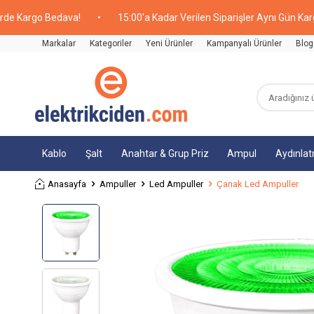
argo Bedava!
•
15:00'a Kadar Verilen Siparişler Aynı Gün Kargoda!
Markalar
Kategoriler
Yeni Ürünler
Kampanyalı Ürünler
Blog
Kablo
Şalt
Anahtar & Grup Priz
Ampul
Aydınla
Anasayfa
Ampuller
Led Ampuller
Çanak Led Ampuller