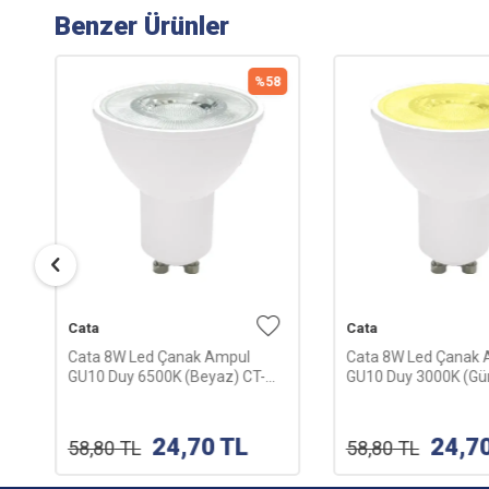
Benzer Ürünler
8
%
58
Cata
Cata
Cata 8W Led Çanak Ampul
Cata 8W Led Çanak 
GU10 Duy 6500K (Beyaz) CT-
GU10 Duy 3000K (Günı
4215B
4215G
24,70
TL
24,7
58,80
TL
58,80
TL