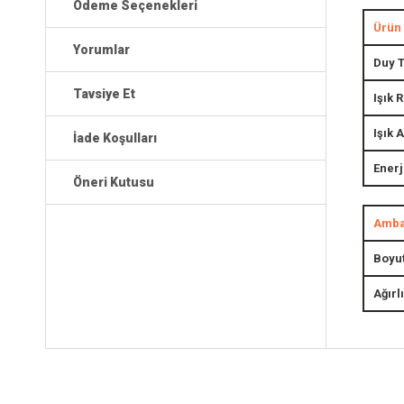
Ödeme Seçenekleri
Ürün 
Yorumlar
Duy T
Tavsiye Et
Işık 
Işık 
İade Koşulları
Enerj
Öneri Kutusu
Ambal
Boyut
Ağırl