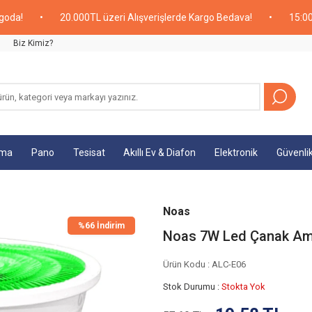
•
20.000TL üzeri Alışverişlerde Kargo Bedava!
•
15:00'a Kada
Biz Kimiz?
tma
Pano
Tesisat
Akıllı Ev & Diafon
Elektronik
Güvenli
Noas
%
66 İndirim
Noas 7W Led Çanak Amp
Ürün Kodu :
ALC-E06
Stok Durumu :
Stokta Yok