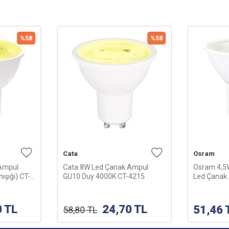
%
58
%
58
Cata
Osram
Ampul
Cata 8W Led Çanak Ampul
Osram 4,5
şığı) CT-
GU10 Duy 4000K CT-4215
Led Çanak
6500K (Be
0
TL
24,70
TL
51,46
58,80
TL