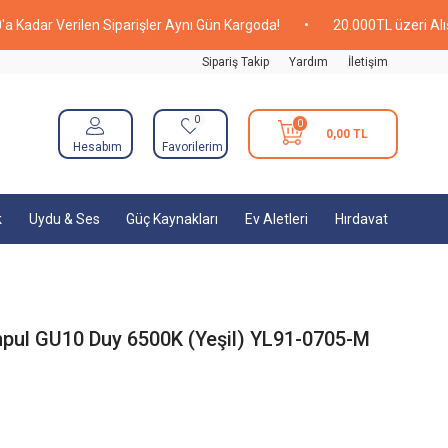
r Verilen Siparişler Aynı Gün Kargoda!
•
20.000TL üzeri Alışveriş
Sipariş Takip
Yardım
İletişim
0
0
0,00
TL
Hesabım
Favorilerim
k
Uydu & Ses
Güç Kaynakları
Ev Aletleri
Hırdavat
ul GU10 Duy 6500K (Yeşil) YL91-0705-M