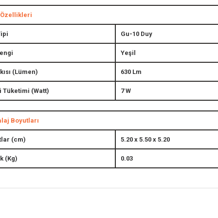
Özellikleri
ipi
Gu-10 Duy
Rengi
Yeşil
Akısı (Lümen)
630 Lm
i Tüketimi (Watt)
7 W
aj Boyutları
lar (cm)
5.20 x 5.50 x 5.20
ık (Kg)
0.03