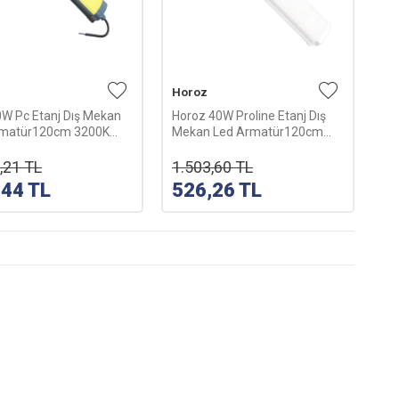
Horoz
W Pc Etanj Dış Mekan
Horoz 40W Proline Etanj Dış
rmatür120cm 3200K
Mekan Led Armatür120cm
ğı)
6400K (Beyaz)
,21
TL
1.503,60
TL
,44
TL
526,26
TL