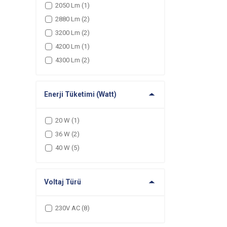
2050 Lm
(1)
2880 Lm
(2)
3200 Lm
(2)
4200 Lm
(1)
4300 Lm
(2)
Enerji Tüketimi (Watt)
20 W
(1)
36 W
(2)
40 W
(5)
Voltaj Türü
230V AC
(8)