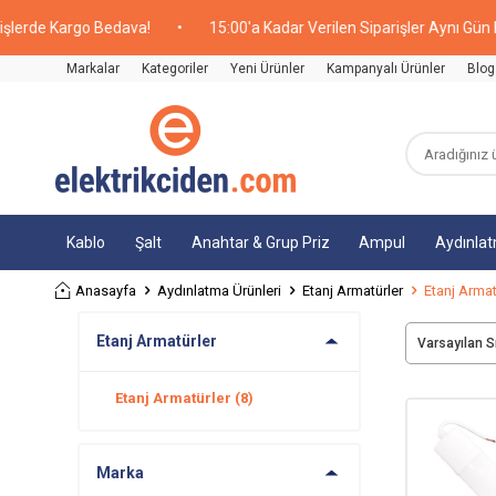
de Kargo Bedava!
•
15:00'a Kadar Verilen Siparişler Aynı Gün Kargo
Markalar
Kategoriler
Yeni Ürünler
Kampanyalı Ürünler
Blog
Kablo
Şalt
Anahtar & Grup Priz
Ampul
Aydınla
Anasayfa
Aydınlatma Ürünleri
Etanj Armatürler
Etanj Armat
Etanj Armatürler
Etanj Armatürler
(8)
Marka