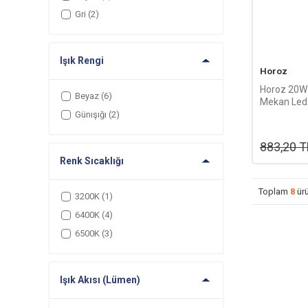
Gri
(2)
Işık Rengi
Horoz
Horoz 20W 
Beyaz
(6)
Mekan Led
6400K (Be
Günışığı
(2)
883,20
T
Renk Sıcaklığı
Toplam
8
ürü
3200K
(1)
6400K
(4)
6500K
(3)
Işık Akısı (Lümen)