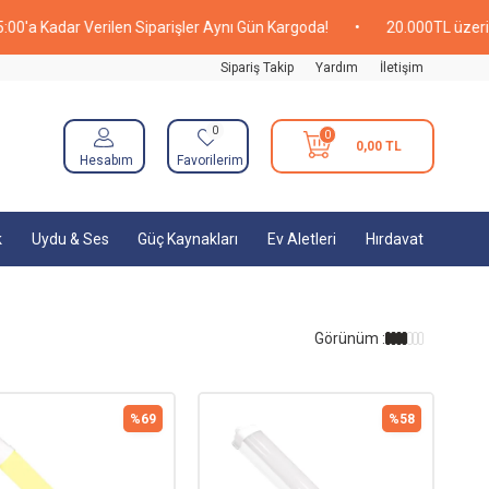
Kadar Verilen Siparişler Aynı Gün Kargoda!
•
20.000TL üzeri Alışv
Sipariş Takip
Yardım
İletişim
0
0
0,00
TL
Hesabım
Favorilerim
k
Uydu & Ses
Güç Kaynakları
Ev Aletleri
Hırdavat
Görünüm :
%
69
%
58