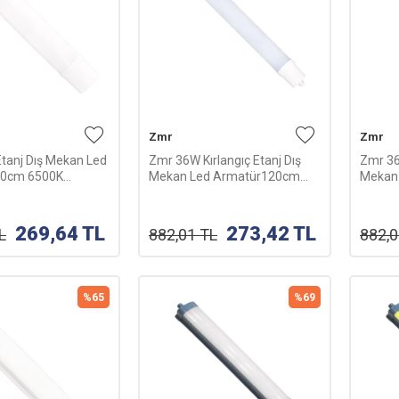
Zmr
Zmr
tanj Dış Mekan Led
Zmr 36W Kırlangıç Etanj Dış
Zmr 36
20cm 6500K
Mekan Led Armatür120cm
Mekan
T-2477B
6500K (Beyaz)
3200K 
269,64
TL
273,42
TL
L
882,01
TL
882,
%
65
%
69