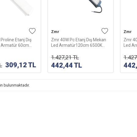
Zmr
Zmr
Proline Etanj Dış
Zmr 40W Pc Etanj Dış Mekan
Zmr 40
 Armatür 60cm
Led Armatür120cm 6500K
Led A
yaz)
(Beyaz)
(Günışı
1.427,21
TL
1.427
309,12
TL
442,44
TL
442
L
n bulunmaktadır.