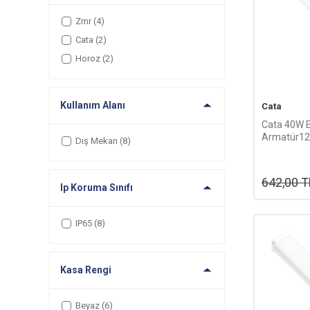
Zmr
(4)
Cata
(2)
Horoz
(2)
Kullanım Alanı
Cata
Cata 40W E
Armatür1
Dış Mekan
(8)
(Beyaz) C
642,00
T
Ip Koruma Sınıfı
IP65
(8)
Kasa Rengi
Beyaz
(6)