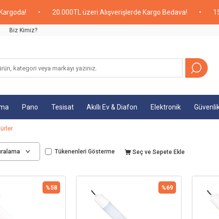
da!
•
20.000TL üzeri Alışverişlerde Kargo Bedava!
•
15:00'a 
Biz Kimiz?
tma
Pano
Tesisat
Akıllı Ev & Diafon
Elektronik
Güvenli
ürler
Tükenenleri Gösterme
Seç ve Sepete Ekle
%
58
%
69