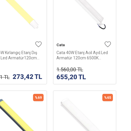
Cata
W Kırlangıç Etanj Dış
Cata 40W Etanj Acil Ayd.Led
 Led Armatür120cm
Armatür 120cm 6500K
(Günışığı)
(Beyaz) CT-2480B
1.560,00
TL
273,42
TL
655,20
TL
01
TL
%
69
%
65