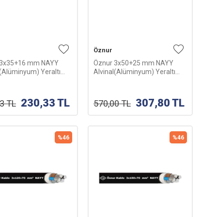
Öznur
 3x35+16 mm NAYY
Öznur 3x50+25 mm NAYY
l(Alüminyum) Yeraltı
Alvinal(Alüminyum) Yeraltı
su-1m
Kablosu-1m
230,33
TL
307,80
TL
53
TL
570,00
TL
%
46
%
46