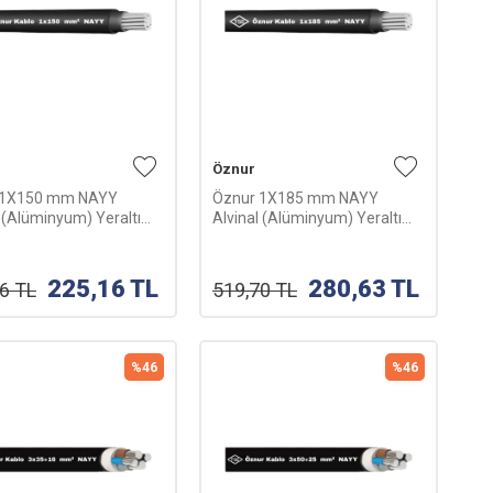
Öznur
 1X150 mm NAYY
Öznur 1X185 mm NAYY
l (Alüminyum) Yeraltı
Alvinal (Alüminyum) Yeraltı
su-1m
Kablosu-1m
225,16
TL
280,63
TL
96
TL
519,70
TL
%
46
%
46