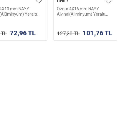
Öznur
 4X10 mm NAYY
Öznur 4X16 mm NAYY
l(Alüminyum) Yeraltı
Alvinal(Aliminyum) Yeraltı
su-1m
Kablosu-1m
72,96
TL
101,76
TL
TL
127,20
TL