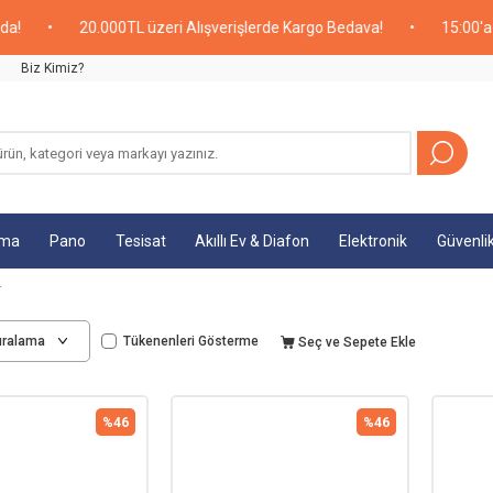
20.000TL üzeri Alışverişlerde Kargo Bedava!
•
15:00'a Kadar V
Biz Kimiz?
tma
Pano
Tesisat
Akıllı Ev & Diafon
Elektronik
Güvenli
r
Tükenenleri Gösterme
Seç ve Sepete Ekle
%
46
%
46