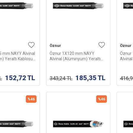
Öznur
Öznur
5 mm NAYY Alvinal
Öznur 1X120 mm NAYY
Öznur
) Yeraltı Kablosu-
Alvinal (Alüminyum) Yeraltı
Alvina
Kablosu-1m
Kablo
152,72
TL
185,35
TL
L
343,24
TL
416,
%
46
%
46