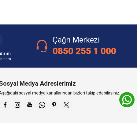
ip oldukları özellikler nedeniyle bu enerji kablolarının kullanım
pı projelerinde ve elektrik şirketlerinin şehirlerarası enerji nakil
Çağrı Merkezi
0850 255 1 000
dirim
İndirim
nerji ihtiyacını karşılama noktasında alvinal NAYY kablolar oldukça
Sosyal Medya Adreslerimiz
Aşağıdaki sosyal medya kanallarından bizleri takip edebilirsiniz.
 beslenmesi için de uygun olan ürünlerdir.
enlik gösterir. Bu unsurlara şu örnekleri verebiliriz:
kesitine sahip tüm alvinal NAYY kablo modellerini bulabilirsiniz.