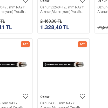
Öznur
Öznur
185+95 mm NAYY
Öznur 3x240+120 mm NAYY
Öznur
üminyum) Yeraltı
Alvinal(Alüminyum) Yeraltı
Alvina
m
Kablosu-1m
Kablo
TL
2.460,00
TL
41
TL
1.328,40
TL
91,20
%
20
%
20
Öznur
25 mm NAYY
Öznur 4X35 mm NAYY
minyum) Yeraltı
Alvinal(Aliminyum) Yeraltı