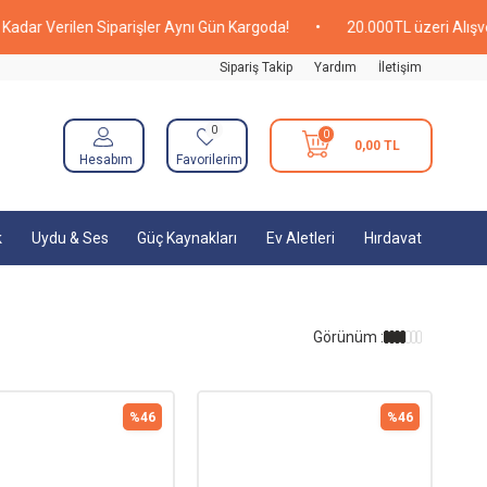
erilen Siparişler Aynı Gün Kargoda!
•
20.000TL üzeri Alışverişlerd
Sipariş Takip
Yardım
İletişim
0
0
0,00
TL
Hesabım
Favorilerim
k
Uydu & Ses
Güç Kaynakları
Ev Aletleri
Hırdavat
Görünüm :
%
46
%
46