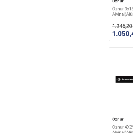
Öznur
Öznur 3x
Alvinal(Al
Kablosu-1
1.945,20
1.050,
Öznur
Öznur 4X
Alvinal(Ali