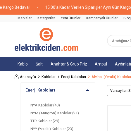
 Bedava!
•
15:00'a Kadar Verilen Siparişler Aynı Gün Kargoda!
•
Markalar
Kategoriler
Yeni Ürünler
Kampanyalı Ürünler
Blog
Kablo
Şalt
Anahtar & Grup Priz
Ampul
Aydınla
Anasayfa
Kablolar
Enerji Kabloları
Alvinal (Yeraltı) Kablola
Enerji Kabloları
NYA Kablolar
(40)
NYM (Antigron) Kablolar
(21)
TTR Kablolar
(29)
NYY (Yeraltı) Kablolar
(23)