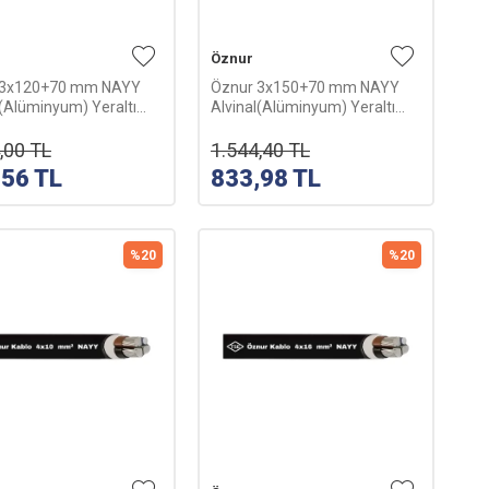
Öznur
 3x120+70 mm NAYY
Öznur 3x150+70 mm NAYY
l(Alüminyum) Yeraltı
Alvinal(Alüminyum) Yeraltı
su-1m
Kablosu-1m
,00
TL
1.544,40
TL
,56
TL
833,98
TL
%
20
%
20