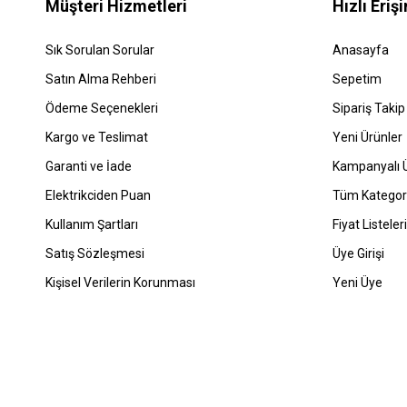
Müşteri Hizmetleri
Hızlı Eriş
Malzeme K
Kabloların üre
Sık Sorulan Sorular
Anasayfa
kullanım ömrü 
Uzunluk
Satın Alma Rehberi
Sepetim
Alvinal NAYY ka
Ödeme Seçenekleri
Sipariş Takip
Marka
Kargo ve Teslimat
Yeni Ürünler
Hangi markanın 
Garanti ve İade
Kampanyalı Ü
Alvinal 
Elektrikciden Puan
Tüm Kategori
Alvinal NAYY k
konusunda şu bi
Kullanım Şartları
Fiyat Listeleri
Gerilim S
Satış Sözleşmesi
Üye Girişi
Kullanacağınız
Kişisel Verilerin Korunması
Yeni Üye
Dayanıklılı
Olabildiğince 
Kurulum O
Seçtiğiniz kab
gerekir.