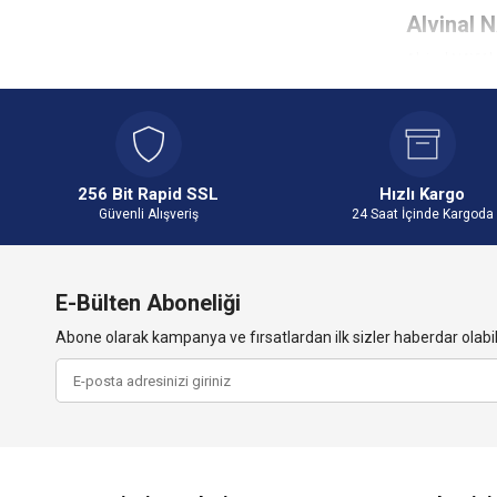
Alvinal 
Alvinal NAYY k
alanları da gün
Yeraltı Uy
Bu kablolar top
hatlarında sıkl
Sanayi Tes
256 Bit Rapid SSL
Hızlı Kargo
Güvenli Alışveriş
24 Saat İçinde Kargoda
Büyük sanayi s
başarılı ürünler
Enerji İlet
Enerji iletim h
E-Bülten Aboneliği
Bina İçi U
Abone olarak kampanya ve fırsatlardan ilk sizler haberdar olabili
Bu kablolar fa
Alvinal N
Enerji kablolar
Kablo Kesi
Kablo kesiti, 