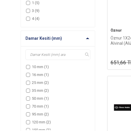
1
(5)
3
(9)
4
(4)
Öznur
Öznur 1X
Damar Kesiti (mm)
Alvinal (A
Kablosu-1
651,66
T
10 mm
(1)
16 mm
(1)
25 mm
(2)
35 mm
(2)
50 mm
(1)
70 mm
(1)
95 mm
(2)
120 mm
(2)
150 mm
(2)