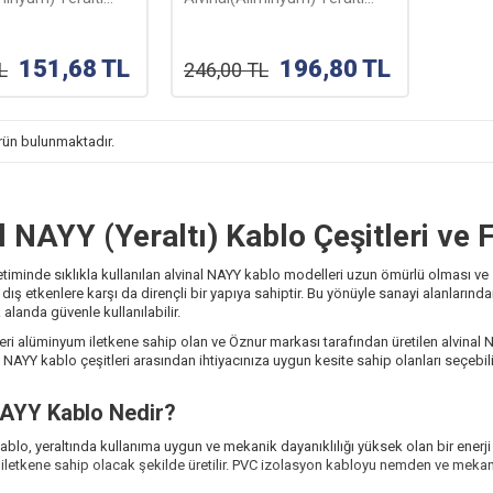
m
Kablosu-1m
151,68
TL
196,80
TL
L
246,00
TL
rün bulunmaktadır.
l NAYY (Yeraltı) Kablo Çeşitleri ve F
 iletiminde sıklıkla kullanılan alvinal NAYY kablo modelleri uzun ömürlü olması ve
ış etkenlere karşı da dirençli bir yapıya sahiptir. Bu yönüyle sanayi alanlarından
alanda güvenle kullanılabilir.
eri alüminyum iletkene sahip olan ve Öznur markası tarafından üretilen alvinal N
 NAYY kablo çeşitleri arasından ihtiyacınıza uygun kesite sahip olanları seçebilir
NAYY Kablo Nedir?
ablo, yeraltında kullanıma uygun ve mekanik dayanıklılığı yüksek olan bir enerj
letkene sahip olacak şekilde üretilir. PVC izolasyon kabloyu nemden ve mekan