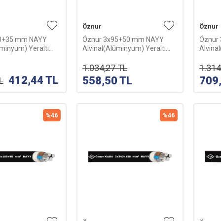
Öznur
Öznur
70+35 mm NAYY
Öznur 3x95+50 mm NAYY
Öznur
üminyum) Yeraltı
Alvinal(Alüminyum) Yeraltı
Alvina
m
Kablosu-1m
Kablo
1.034,27
TL
1.314
412,44
TL
558,50
TL
709
L
%
46
%
46