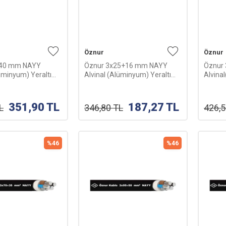
Öznur
Öznur
240 mm NAYY
Öznur 3x25+16 mm NAYY
Öznur
lüminyum) Yeraltı
Alvinal (Alüminyum) Yeraltı
Alvina
m
Kablosu-1m
Kablo
351,90
TL
187,27
TL
L
346,80
TL
426,
%
46
%
46