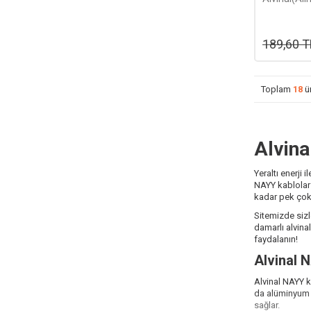
Kablosu-1
189,60
T
Toplam
18
ü
Alvina
Yeraltı enerji
NAYY kablolar d
kadar pek çok 
Sitemizde sizl
damarlı alvinal
faydalanın!
Alvinal 
Alvinal NAYY k
da alüminyum i
sağlar.