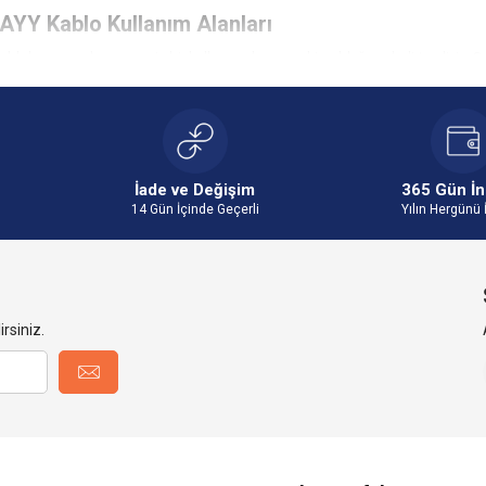
NAYY Kablo Kullanım Alanları
abloların son derece geniş bir kullanım alanına sahip olduğunu belirtmeliyiz. Sah
 geçtikçe artıyor. Başlıca kullanım alanları şu şekildedir:
gulamaları
rak altına döşenebiliyor ve enerji iletiminin rahatlıkla yapılmasını sağlıyor. Alt ya
ıkla kullanılan kablo türüdür.
isleri
İade ve Değişim
365 Gün İn
14 Gün İçinde Geçerli
Yılın Hergünü 
ahalarında ve özellikle fabrikalarda yoğun şekilde kullanılırlar. Çünkü yüksek e
dir.
im Hatları
atları da alvinal NAYY kabloların kullanım alanları arasında yer alır.
ygulamalar
rsiniz.
rklı damar sayısı seçenekleri sunar ve bu yönüyle binalarda ana enerji hatlarının
AYY Kablo Fiyatları
ının tamamı gibi alvinal NAYY kablolarda da fiyatlar çeşitli unsurlara göre değişk
ti
fiyatı etkileyen temel unsurlardan biridir. Sitemizde 10 mm - 240 mm arası kablo 