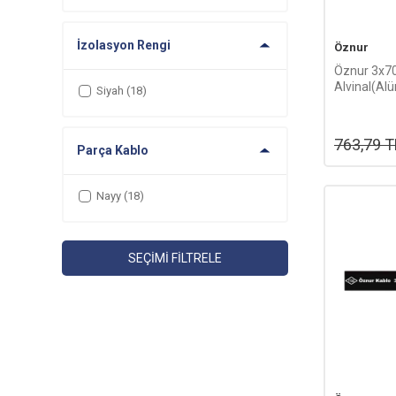
185 mm
(2)
İzolasyon Rengi
240 mm
(2)
Öznur
Öznur 3x
Alvinal(Al
Siyah
(18)
Kablosu-1
763,79
T
Parça Kablo
Nayy
(18)
SEÇIMI FILTRELE