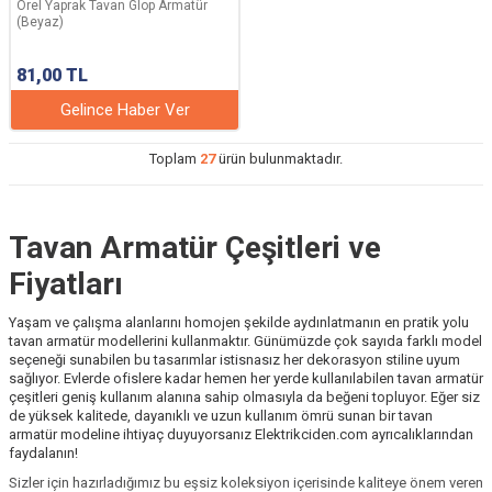
Orel Yaprak Tavan Glop Armatür
(Beyaz)
81,00
TL
Gelince Haber Ver
Toplam
27
ürün bulunmaktadır.
Tavan Armatür Çeşitleri ve
Fiyatları
Yaşam ve çalışma alanlarını homojen şekilde aydınlatmanın en pratik yolu
tavan armatür modellerini kullanmaktır. Günümüzde çok sayıda farklı model
seçeneği sunabilen bu tasarımlar istisnasız her dekorasyon stiline uyum
sağlıyor. Evlerde ofislere kadar hemen her yerde kullanılabilen tavan armatür
çeşitleri geniş kullanım alanına sahip olmasıyla da beğeni topluyor. Eğer siz
de yüksek kalitede, dayanıklı ve uzun kullanım ömrü sunan bir tavan
armatür modeline ihtiyaç duyuyorsanız Elektrikciden.com ayrıcalıklarından
faydalanın!
Sizler için hazırladığımız bu eşsiz koleksiyon içerisinde kaliteye önem veren