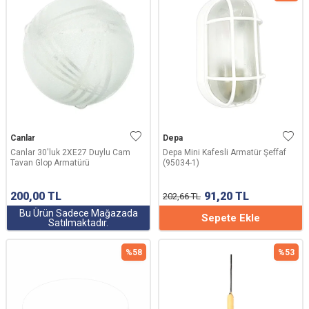
Canlar
Depa
Canlar 30'luk 2XE27 Duylu Cam
Depa Mini Kafesli Armatür Şeffaf
Tavan Glop Armatürü
(95034-1)
200,00
TL
91,20
TL
202,66
TL
Bu Ürün Sadece Mağazada
Sepete Ekle
Satılmaktadır.
%
58
%
53