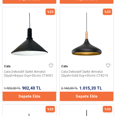
%
53
%
53
Cata
Cata
Cata Dekoratif Sarkıt Armatür
Cata Dekoratif Sarkıt Armatür
(Siyah+Beyaz Duy+35cm) CT-8301
(Siyah+Gold Duy+35cm) CT-8219
902,40
TL
1.015,20
TL
1.920,00
TL
2.160,00
TL
Sepete Ekle
Sepete Ekle
%
53
%
53