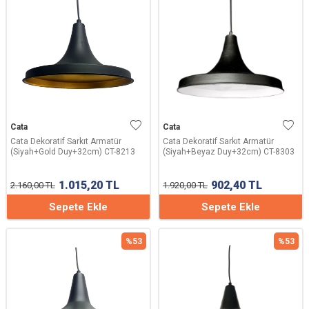
Cata
Cata
Cata Dekoratif Sarkıt Armatür
Cata Dekoratif Sarkıt Armatür
(Siyah+Gold Duy+32cm) CT-8213
(Siyah+Beyaz Duy+32cm) CT-8303
1.015,20
TL
902,40
TL
2.160,00
TL
1.920,00
TL
Sepete Ekle
Sepete Ekle
%
53
%
53