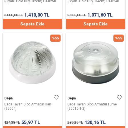
(Siyah+Gold Duy+32cm) CT-8250
(Siyah+Gold Duy+34cm) CT-8248
1.410,00
TL
1.071,60
TL
3.000,00
TL
2.280,00
TL
Sepete Ekle
Sepete Ekle
%
55
%
55
Depa
Depa
Depa Tavan Glop Armatür Han
Depa Tavan Glop Armatür Füme
(95004)
(95015-1-2)
55,97
TL
130,16
TL
124,38
TL
289,25
TL