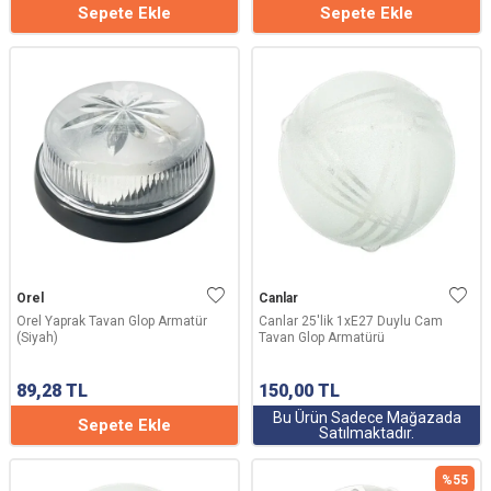
Sepete Ekle
Sepete Ekle
Orel
Canlar
Orel Yaprak Tavan Glop Armatür
Canlar 25'lik 1xE27 Duylu Cam
(Siyah)
Tavan Glop Armatürü
89,28
TL
150,00
TL
Bu Ürün Sadece Mağazada
Sepete Ekle
Satılmaktadır.
%
55