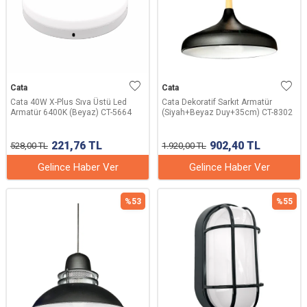
Cata
Cata
Cata 40W X-Plus Sıva Üstü Led
Cata Dekoratif Sarkıt Armatür
Armatür 6400K (Beyaz) CT-5664
(Siyah+Beyaz Duy+35cm) CT-8302
221,76
TL
902,40
TL
528,00
TL
1.920,00
TL
Gelince Haber Ver
Gelince Haber Ver
%
53
%
55