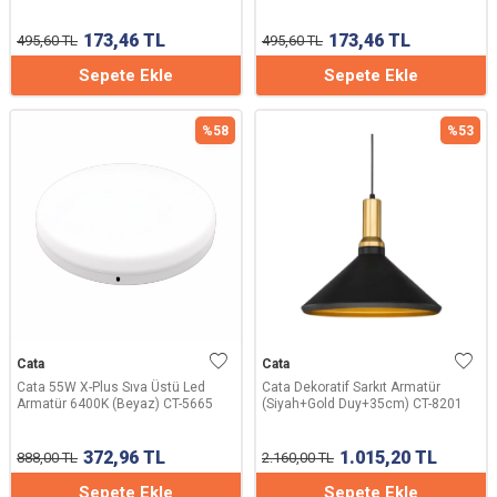
173,46
TL
173,46
TL
495,60
TL
495,60
TL
Sepete Ekle
Sepete Ekle
%
58
%
53
Cata
Cata
Cata 55W X-Plus Sıva Üstü Led
Cata Dekoratif Sarkıt Armatür
Armatür 6400K (Beyaz) CT-5665
(Siyah+Gold Duy+35cm) CT-8201
372,96
TL
1.015,20
TL
888,00
TL
2.160,00
TL
Sepete Ekle
Sepete Ekle