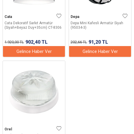
Cata
Depa
Cata Dekoratif Sarkıt Armatür
Depa Mini Kafesli Armatür Siyah
(Siyah+Beyaz Duy+35cm) CT-8306
(95034-3)
902,40
TL
91,20
TL
1.920,00
TL
202,66
TL
Gelince Haber Ver
Gelince Haber Ver
Orel