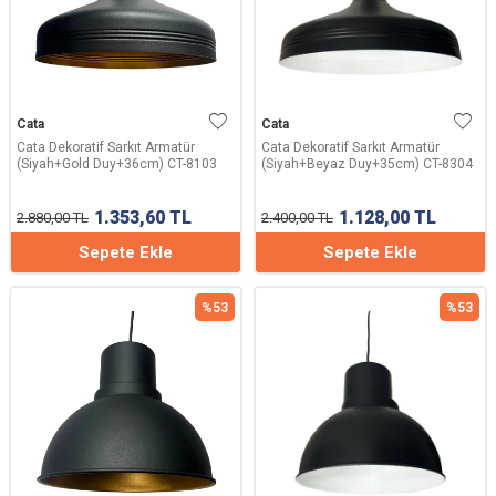
Cata
Cata
Cata Dekoratif Sarkıt Armatür
Cata Dekoratif Sarkıt Armatür
(Siyah+Gold Duy+36cm) CT-8103
(Siyah+Beyaz Duy+35cm) CT-8304
1.353,60
TL
1.128,00
TL
2.880,00
TL
2.400,00
TL
Sepete Ekle
Sepete Ekle
%
53
%
53