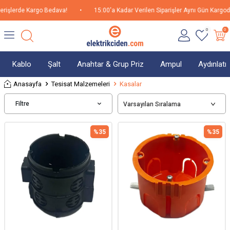
rişlerde Kargo Bedava!
•
15:00'a Kadar Verilen Siparişler Aynı Gün Kargoda!
0
0
Kablo
Şalt
Anahtar & Grup Priz
Ampul
Aydınlat
Anasayfa
Tesisat Malzemeleri
Kasalar
Filtre
%
35
%
35