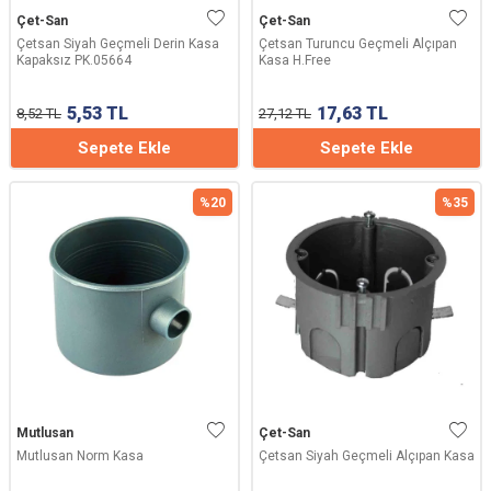
Çet-San
Çet-San
Çetsan Siyah Geçmeli Derin Kasa
Çetsan Turuncu Geçmeli Alçıpan
Kapaksız PK.05664
Kasa H.Free
5,53
TL
17,63
TL
8,52
TL
27,12
TL
Sepete Ekle
Sepete Ekle
%
20
%
35
Mutlusan
Çet-San
Mutlusan Norm Kasa
Çetsan Siyah Geçmeli Alçıpan Kasa