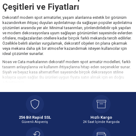
Çeşitleri ve Fiyatları
Dekoratif modern spot armatürler, yaşam alanlarına estetik bir görünüm
kazandırırken ihtiyaç duyulan aydınlatmayı da sağlayan popüler aydınlatma
çözümleri arasında yer alır. Minimal tasarımları, yönlendirilebilir ışık yapıları
ve modern dekorasyonlara uyum sağlayan görünümleri sayesinde evlerden
ofislere, mağazalardan otellere kadar birçok farklı mekanda tercih edilirler.
Özellikle belirli alanları vurgulamak, dekoratif objeleri ön plana çıkarmak
veya mekana daha şık bir atmosfer kazandırmak isteyen kullanıcılar için
ideal çözümler sunarlar.
Noas ve Cata markalarının dekoratif modern spot armatür modelleri; farklı
tasarım anlayışlarına ve kullanım ihtiyaçlarına hitap eden seçenekler sunar.
Siyah ve beyaz kasa alternatifleri sayesinde birçok dekorasyon stiline
kolayca uyum sağlar. Bu ürünleri uygun fiyata satın almak için en doğru
adrestesiniz.
Dekoratif Modern Spot Armatür Nedir?
Dekoratif modern spot armatürler, ışığı belirli bir noktaya yönlendirebilen ve
dekoratif görünümü ön planda tutan aydınlatma ürünleridir. Genel
aydınlatmanın yanı sıra vurgu aydınlatması amacıyla da kullanılabilirler.
Dekoratif modern spot armatür çeşitlerinin kullanım alanları şöyledir:
256 Bit Rapid SSL
Hızlı Kargo
Güvenli Alışveriş
24 Saat İçinde Kargoda
Salonlarda
Oturma odalarında
Koridorlarda