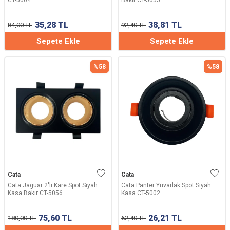
CT-5004
Bakır CT-5055
35,28
TL
38,81
TL
84,00
TL
92,40
TL
Sepete Ekle
Sepete Ekle
%
58
%
58
Cata
Cata
Cata Jaguar 2'li Kare Spot Siyah
Cata Panter Yuvarlak Spot Siyah
Kasa Bakır CT-5056
Kasa CT-5002
75,60
TL
26,21
TL
180,00
TL
62,40
TL