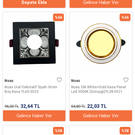
Sepete Ekle
Gelince Haber Ver
%
66
%
66
Noas
Noas
Noas Ural Dekoratif Siyah- Krom
Noas 5W White+Gold Kasa Panel
Boş Kasa YL60-3023
Led 3000K (Günışığı)YL38-0521
32,64
TL
22,03
TL
96,00
TL
64,80
TL
Gelince Haber Ver
Gelince Haber Ver
%
58
%
58