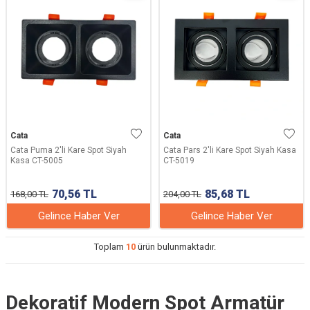
Cata
Cata
Cata Puma 2'li Kare Spot Siyah
Cata Pars 2'li Kare Spot Siyah Kasa
Kasa CT-5005
CT-5019
70,56
TL
85,68
TL
168,00
TL
204,00
TL
Gelince Haber Ver
Gelince Haber Ver
Toplam
10
ürün bulunmaktadır.
Dekoratif Modern Spot Armatür