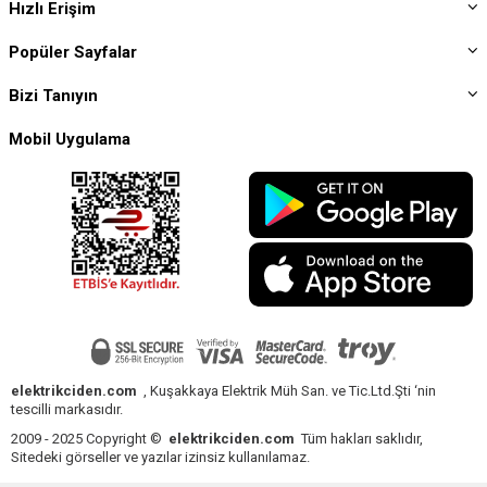
Dekoratif Tasarım Spotları
Hızlı Erişim
Estetik görünümü ön planda tutan bu ürünler, aydınlatma görevlerinin yanı
Popüler Sayfalar
sıra dekorasyonun bir parçası olarak da değerlendirilir.
Spot armatür seçiminde yalnızca görünüm değil, kullanım amacı da dikkate
Bizi Tanıyın
alınmalıdır.
Mobil Uygulama
Spot Türü
Kullanım Amacı
Avantajı
Modern
Sıva Altı
Genel aydınlatma
görünüm
Sonradan
Sıva Üstü
Kolay montaj
uygulamalar
Yönlendirilebilir
elektrikciden.com
, Kuşakkaya Elektrik Müh San. ve Tic.Ltd.Şti ‘nin
Hareketli Başlıklı
Vurgu aydınlatması
tescilli markasıdır.
ışık
2009 - 2025 Copyright ©
elektrikciden.com
Tüm hakları saklıdır,
Sitedeki görseller ve yazılar izinsiz kullanılamaz.
Dekoratif
Estetik kullanım
Şık görünüm