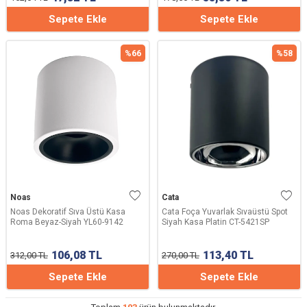
Sepete Ekle
Sepete Ekle
%
66
%
58
Noas
Cata
Noas Dekoratif Sıva Üstü Kasa
Cata Foça Yuvarlak Sıvaüstü Spot
Roma Beyaz-Siyah YL60-9142
Siyah Kasa Platin CT-5421SP
106,08
TL
113,40
TL
312,00
TL
270,00
TL
Sepete Ekle
Sepete Ekle