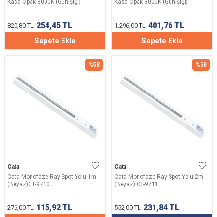
Kasa Opak 3000K (Günışığı)
Kasa Opak 3000K (Günışığı)
254,45
TL
401,76
TL
820,80
TL
1.296,00
TL
Sepete Ekle
Sepete Ekle
%
58
%
58
Cata
Cata
Cata Monofaze Ray Spot Yolu-1m
Cata Monofaze Ray Spot Yolu-2m
(Beyaz)CT-9710
(Beyaz) CT-9711
115,92
TL
231,84
TL
276,00
TL
552,00
TL