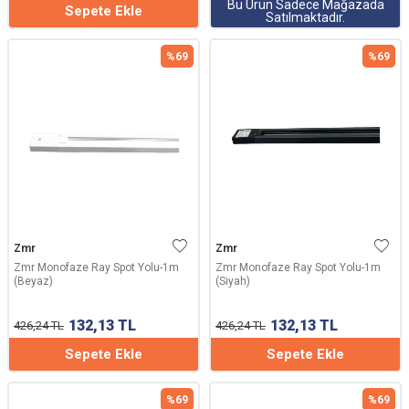
Bu Ürün Sadece Mağazada
Sepete Ekle
Satılmaktadır.
%
69
%
69
Zmr
Zmr
Zmr Monofaze Ray Spot Yolu-1m
Zmr Monofaze Ray Spot Yolu-1m
(Beyaz)
(Siyah)
132,13
TL
132,13
TL
426,24
TL
426,24
TL
Sepete Ekle
Sepete Ekle
%
69
%
69