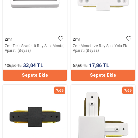
Zmr
Zmr
Zmr Tekli Sıvaüstü Ray Spot Montaj
Zmr Monofaze Ray Spot Yolu Ek
Aparatı (Beyaz)
Aparatı (Beyaz)
33,04
TL
17,86
TL
106,56
TL
57,60
TL
Sepete Ekle
Sepete Ekle
%
69
%
69