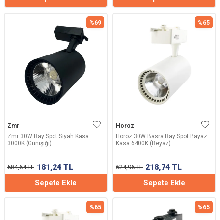
%
69
%
65
Zmr
Horoz
Zmr 30W Ray Spot Siyah Kasa
Horoz 30W Basra Ray Spot Bayaz
3000K (Günışığı)
Kasa 6400K (Beyaz)
181,24
TL
218,74
TL
584,64
TL
624,96
TL
Sepete Ekle
Sepete Ekle
%
65
%
65