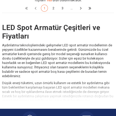
Toplam
103
ürün bulunmaktadır.
1
2
3
…
LED Spot Armatür Çeşitleri ve
Fiyatları
Aydınlatma teknolojilerindeki gelişmeler LED spot armatür modellerinin de
yepyeni özellikler kazanmasını beraberinde getirdi. Günümüzde bu özel
armatürler kendi içerisinde geniş bir model seçeneği sunarken kullanıcı
dostu özellikleriyle de yüz güldürüyor. Sizler için eşsiz bir koleksiyon
hazırladık ve en beğenilen LED spot armatür modellerini bu koleksiyonda
kullanıma sunuyoruz. İhtiyacınız olan tasarım seçeneklerini kolaylıkla
bulabilir ve sadece spot armatür boş kasa çeşitlerini de buradan temin
edebilirsiniz.
Düşük enerji tüketimi, uzun ömürlü kullanım ve estetik bir aydınlatma gibi
tüm beklentileri karşılamayı başaran LED spot armatür modelleri mekana
sıcak ve hoş bir ışıklandırma ilave etmek istediğinizde de devreye giriyor.
Estetik bir aydınlatma çalışması yapmak istediğinizde rotanızı doğrudan bu
eşsiz koleksiyona çevirebilir ve en uygun fiyat fırsatlarından
faydalanabilirsiniz.
LED Spot Armatür Çeşitleri