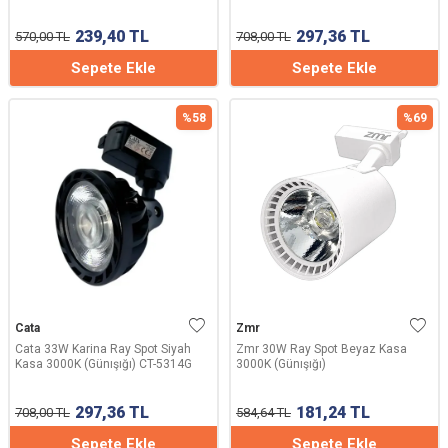
239,40
TL
297,36
TL
570,00
TL
708,00
TL
Sepete Ekle
Sepete Ekle
%
58
%
69
Cata
Zmr
Cata 33W Karina Ray Spot Siyah
Zmr 30W Ray Spot Beyaz Kasa
Kasa 3000K (Günışığı) CT-5314G
3000K (Günışığı)
297,36
TL
181,24
TL
708,00
TL
584,64
TL
Sepete Ekle
Sepete Ekle