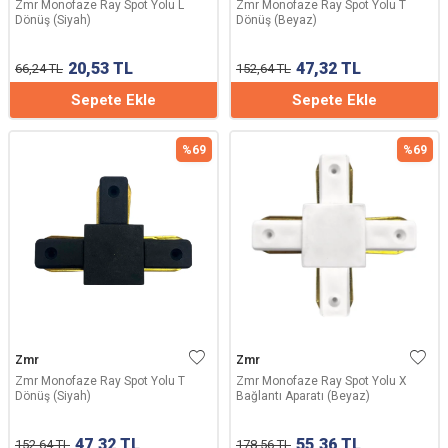
Zmr Monofaze Ray Spot Yolu L
Zmr Monofaze Ray Spot Yolu T
Dönüş (Siyah)
Dönüş (Beyaz)
20,53
TL
47,32
TL
66,24
TL
152,64
TL
Sepete Ekle
Sepete Ekle
%
69
%
69
Zmr
Zmr
Zmr Monofaze Ray Spot Yolu T
Zmr Monofaze Ray Spot Yolu X
Dönüş (Siyah)
Bağlantı Aparatı (Beyaz)
47,32
TL
55,36
TL
152,64
TL
178,56
TL