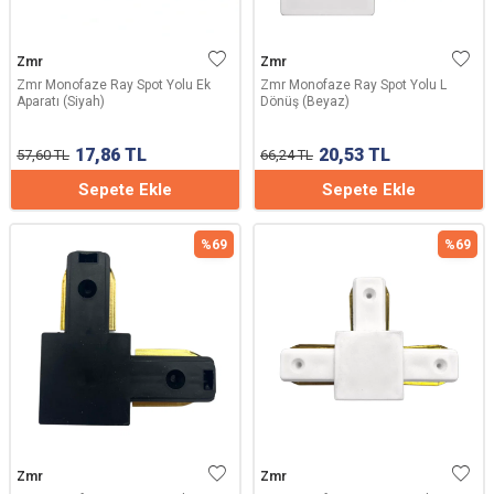
Zmr
Zmr
Zmr Monofaze Ray Spot Yolu Ek
Zmr Monofaze Ray Spot Yolu L
Aparatı (Siyah)
Dönüş (Beyaz)
17,86
TL
20,53
TL
57,60
TL
66,24
TL
Sepete Ekle
Sepete Ekle
%
69
%
69
Zmr
Zmr