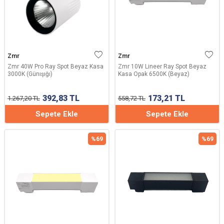
Zmr
Zmr
Zmr 40W Pro Ray Spot Beyaz Kasa
Zmr 10W Lineer Ray Spot Beyaz
3000K (Günışığı)
Kasa Opak 6500K (Beyaz)
392,83
TL
173,21
TL
1.267,20
TL
558,72
TL
Sepete Ekle
Sepete Ekle
%
69
%
69