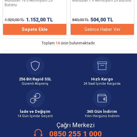
Mutlusan 16'lı Aliminyum Zil
Mutlusan 7'li Aliminyum Zil Butonu
Butonu
1.152,00
TL
504,00
TL
1.920,00
TL
840,00
TL
Sepete Ekle
Gelince Haber Ver
Toplam
16
ürün bulunmaktadır.
256 Bit Rapid SSL
Hızlı Kargo
Güvenli Alışveriş
24 Saat İçinde Kargoda
İade ve Değişim
365 Gün İndirim
14 Gün İçinde Geçerli
Yılın Hergünü İndirim
Çağrı Merkezi
0850 255 1 000