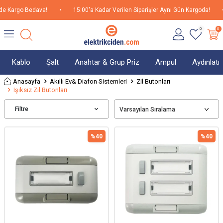
Kargo Bedava!
•
15:00'a Kadar Verilen Siparişler Aynı Gün Kargoda!
•
0
0
Kablo
Şalt
Anahtar & Grup Priz
Ampul
Aydınlat
Anasayfa
Akıllı Ev& Diafon Sistemleri
Zil Butonları
Işıksız Zil Butonları
Filtre
%
40
%
40