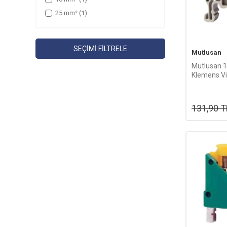
25 mm²
(1)
SEÇIMI FILTRELE
Mutlusan
Mutlusan 
Klemens Vid
094 01701
131,90
T