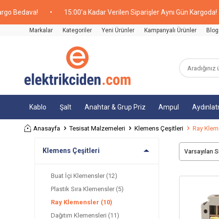
 Bedava!
•
15:00'a Kadar Verilen Siparişler Aynı Gün Kargoda!
•
Markalar
Kategoriler
Yeni Ürünler
Kampanyalı Ürünler
Blog
Kablo
Şalt
Anahtar & Grup Priz
Ampul
Aydınla
Anasayfa
Tesisat Malzemeleri
Klemens Çeşitleri
Ray Klem
Klemens Çeşitleri
Buat İçi Klemensler
(12)
Plastik Sıra Klemensler
(5)
Ray Klemensler
(10)
Dağıtım Klemensleri
(11)