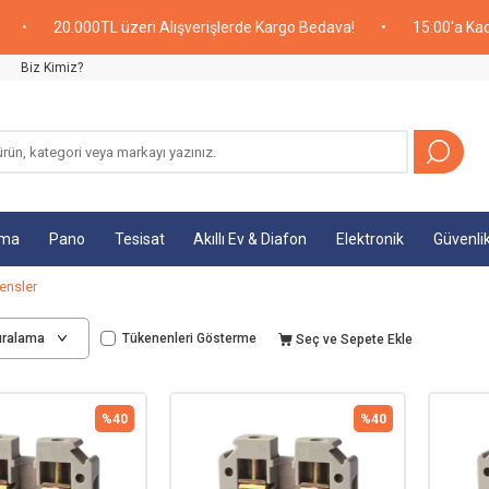
20.000TL üzeri Alışverişlerde Kargo Bedava!
•
15:00'a Kadar Ve
Biz Kimiz?
tma
Pano
Tesisat
Akıllı Ev & Diafon
Elektronik
Güvenli
ensler
Tükenenleri Gösterme
Seç ve Sepete Ekle
%
40
%
40