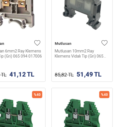
san
Mutlusan
san 6mm2 Ray Klemens
Mutlusan 10mm2 Ray
Tip (Gri) 065 094 017006
Klemens Vidalı Tip (Gri) 065
094 017010
41,12
TL
51,49
TL
TL
85,82
TL
%
40
%
40