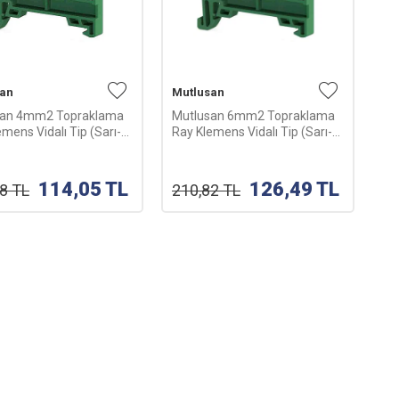
san
Mutlusan
san 4mm2 Topraklama
Mutlusan 6mm2 Topraklama
mens Vidalı Tip (Sarı-
Ray Klemens Vidalı Tip (Sarı-
 065 094 345004
Yeşil) 065 094 345006
114,05
TL
126,49
TL
08
TL
210,82
TL