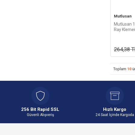
Mutlusan
Mutlusan 
Ray Klemens
Yeşil) 065
264,38
T
Toplam
10
ü
256 Bit Rapid SSL
Hızlı Kargo
Güvenli Alışveriş
24 Saat İçinde Kargoda