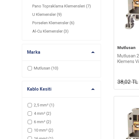
Pano Topraklama Klemensleri
(7)
U Klemensler
(9)
Porselen Klemensler
(6)
Al-Cu Klemensler
(3)
Mutlusan
Marka
Mutlusan 
Klemens Vid
094 01702
Mutlusan
(10)
38,02
TL
Kablo Kesiti
2,5 mm²
(1)
4 mm²
(2)
6 mm²
(2)
10 mm²
(2)
16 mm²
(1)