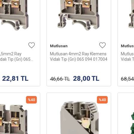
Mutlusan
Mutlu
2,5mm2 Ray
Mutlusan 4mm2 Ray Klemens
Mutlu
alı Tip (Gri) 065
Vidalı Tip (Gri) 065 094 017004
Vidalı 
5
22,81
TL
28,00
TL
46,66
TL
68,54
%
40
%
40