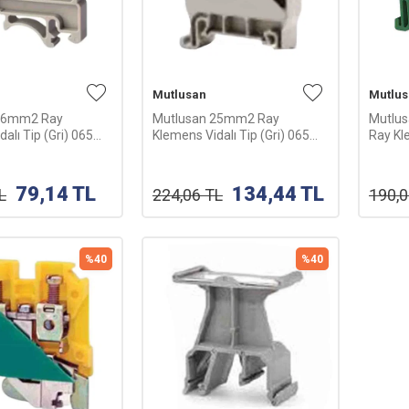
Mutlusan
Mutlu
16mm2 Ray
Mutlusan 25mm2 Ray
Mutlu
alı Tip (Gri) 065
Klemens Vidalı Tip (Gri) 065
Ray Kle
6
094 017026
Yeşil)
79,14
TL
134,44
TL
L
224,06
TL
190,
%
40
%
40