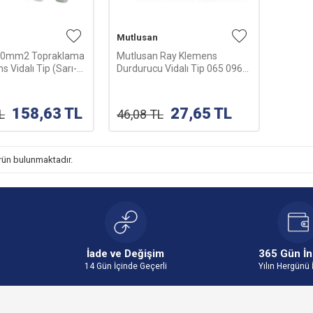
Mutlusan
10mm2 Topraklama
Mutlusan Ray Klemens
 Vidalı Tip (Sarı-
Durdurucu Vidalı Tip 065 096
 094 345010
000068
158,63
TL
27,65
TL
L
46,08
TL
rün bulunmaktadır.
İade ve Değişim
365 Gün İn
14 Gün İçinde Geçerli
Yılın Hergünü 