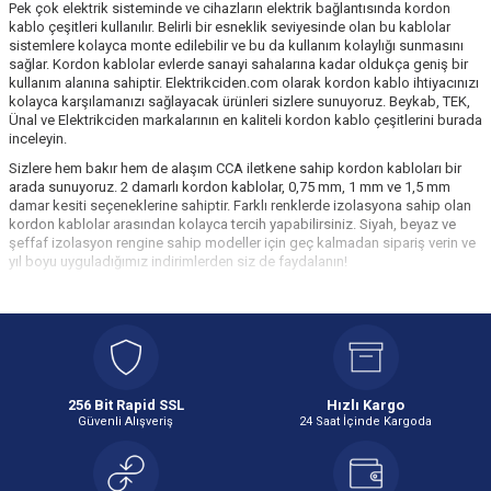
Pek çok elektrik sisteminde ve cihazların elektrik bağlantısında kordon
kablo çeşitleri kullanılır. Belirli bir esneklik seviyesinde olan bu kablolar
sistemlere kolayca monte edilebilir ve bu da kullanım kolaylığı sunmasını
sağlar. Kordon kablolar evlerde sanayi sahalarına kadar oldukça geniş bir
kullanım alanına sahiptir. Elektrikciden.com olarak kordon kablo ihtiyacınızı
kolayca karşılamanızı sağlayacak ürünleri sizlere sunuyoruz. Beykab, TEK,
Ünal ve Elektrikciden markalarının en kaliteli kordon kablo çeşitlerini burada
inceleyin.
Sizlere hem bakır hem de alaşım CCA iletkene sahip kordon kabloları bir
arada sunuyoruz. 2 damarlı kordon kablolar, 0,75 mm, 1 mm ve 1,5 mm
damar kesiti seçeneklerine sahiptir. Farklı renklerde izolasyona sahip olan
kordon kablolar arasından kolayca tercih yapabilirsiniz. Siyah, beyaz ve
şeffaf izolasyon rengine sahip modeller için geç kalmadan sipariş verin ve
yıl boyu uyguladığımız indirimlerden siz de faydalanın!
Kordon Kablo Çeşitleri ve Temel Özellikleri
Kordon kablolar en temel şekliyle birden fazla iletkene sahip olan ve dış
kısmında da izolasyon malzemesi bulunan bir enerji kablosu olarak
tanımlanabilir. Esnek bir yapıya sahip olması nedeniyle hareketli cihazların
elektrik ihtiyacını karşılamak için çoğunlukla kordon kablo çeşitleri tercih
edilir. Bu kabloların izolasyonunda kauçuk malzeme kullanılabildiği gibi
256 Bit Rapid SSL
Hızlı Kargo
PVC malzeme de kullanılabilir. Kordon kablo özellikleri genellikle şu
Güvenli Alışveriş
24 Saat İçinde Kargoda
şekildedir:
Esnek bir yapıya sahip olurlar ve bu da montajının daha kolay yapılmasını
sağlar.