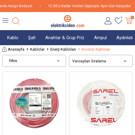
de Kargo Bedava!
•
15:00'a Kadar Verilen Siparişler Aynı Gün Kargoda!
•
0
0
Kablo
Şalt
Anahtar & Grup Priz
Ampul
Aydınlat
Anasayfa
Kablolar
Enerji Kabloları
Kordon Kablolar
Filtre