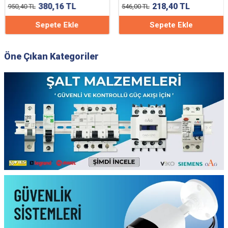
380,16
TL
218,40
TL
950,40
TL
546,00
TL
Sepete Ekle
Sepete Ekle
Öne Çıkan Kategoriler