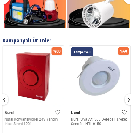
Kampanyalı Ürünler
%
60
%
60
Kampanyalı
Nural
Nural
Nural Konvansiyonel 24V Yangın
Nural Sıva Altı 360 Derece Hareket
İhbar Sireni 1201
Sensörü NRL.01501