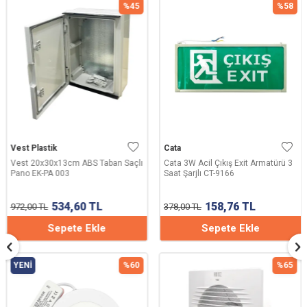
%
45
%
58
Vest Plastik
Cata
Vest 20x30x13cm ABS Taban Saçlı
Cata 3W Acil Çıkış Exit Armatürü 3
Pano EK-PA 003
Saat Şarjlı CT-9166
534,60
TL
158,76
TL
972,00
TL
378,00
TL
Sepete Ekle
Sepete Ekle
YENI
%
60
%
65