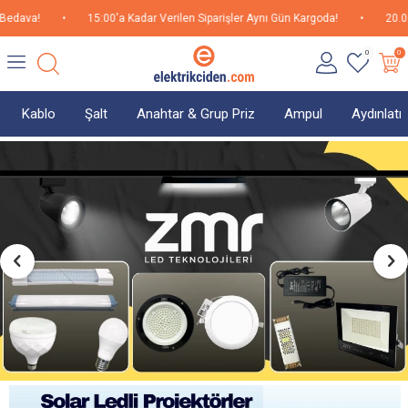
•
15:00'a Kadar Verilen Siparişler Aynı Gün Kargoda!
•
20.000TL üzeri 
0
0
Kablo
Şalt
Anahtar & Grup Priz
Ampul
Aydınlat