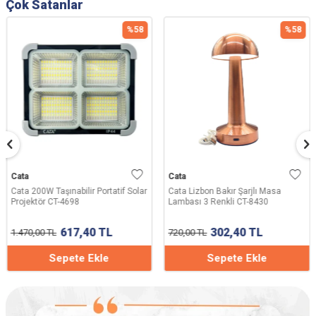
Çok Satanlar
%
58
%
58
Cata
Cata
Cata 200W Taşınabilir Portatif Solar
Cata Lizbon Bakır Şarjlı Masa
Projektör CT-4698
Lambası 3 Renkli CT-8430
617,40
TL
302,40
TL
1.470,00
TL
720,00
TL
Sepete Ekle
Sepete Ekle