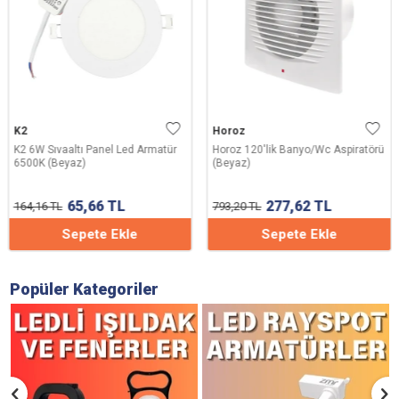
K2
Horoz
K2 6W Sıvaaltı Panel Led Armatür
Horoz 120'lik Banyo/Wc Aspiratörü
6500K (Beyaz)
(Beyaz)
65,66
TL
277,62
TL
164,16
TL
793,20
TL
Sepete Ekle
Sepete Ekle
Popüler Kategoriler