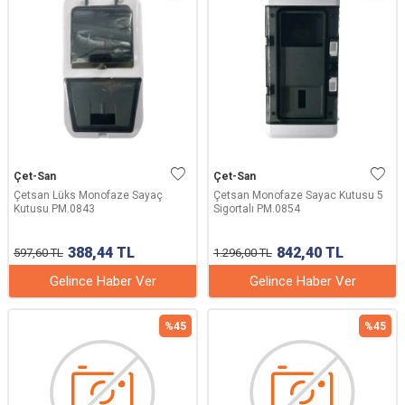
Çet-San
Çet-San
Çetsan Lüks Monofaze Sayaç
Çetsan Monofaze Sayac Kutusu 5
Kutusu PM.0843
Sigortalı PM.0854
388,44
TL
842,40
TL
597,60
TL
1.296,00
TL
Gelince Haber Ver
Gelince Haber Ver
%
45
%
45