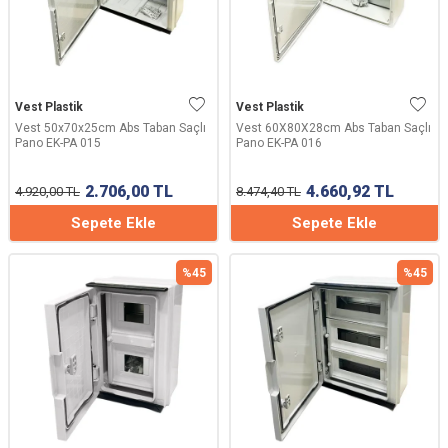
Vest Plastik
Vest Plastik
Vest 50x70x25cm Abs Taban Saçlı
Vest 60X80X28cm Abs Taban Saçlı
Pano EK-PA 015
Pano EK-PA 016
2.706,00
TL
4.660,92
TL
4.920,00
TL
8.474,40
TL
Sepete Ekle
Sepete Ekle
%
45
%
45