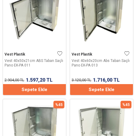
Vest Plastik
Vest Plastik
Vest 40x50x21cm ABS Taban Saçlı
Vest 40x60x20cm Abs Taban Saçlı
Pano EK-PA 011
Pano EK-PA 013
1.597,20
TL
1.716,00
TL
2.904,00
TL
3.120,00
TL
Sepete Ekle
Sepete Ekle
%
45
%
45