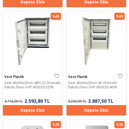
Sepete Ekle
Sepete Ekle
%
45
%
45
Vest Plastik
Vest Plastik
Vest 40x50x20cm ABS 32 Otomatlı
Vest 40x60x20cm 46 Otomatlı
Pakolu Pano OVP 405020-32PK
Pakolu Pano OVP 406020-46PK
2.593,80
TL
2.887,50
TL
4.716,00
TL
5.250,00
TL
Sepete Ekle
Sepete Ekle
%
35
%
35