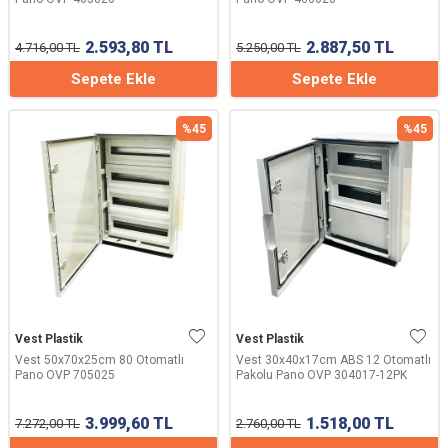
2.593,80
TL
2.887,50
TL
4.716,00
TL
5.250,00
TL
Sepete Ekle
Sepete Ekle
%
45
%
45
Vest Plastik
Vest Plastik
Vest 50x70x25cm 80 Otomatlı
Vest 30x40x17cm ABS 12 Otomatlı
Pano OVP 705025
Pakolu Pano OVP 304017-12PK
3.999,60
TL
1.518,00
TL
7.272,00
TL
2.760,00
TL