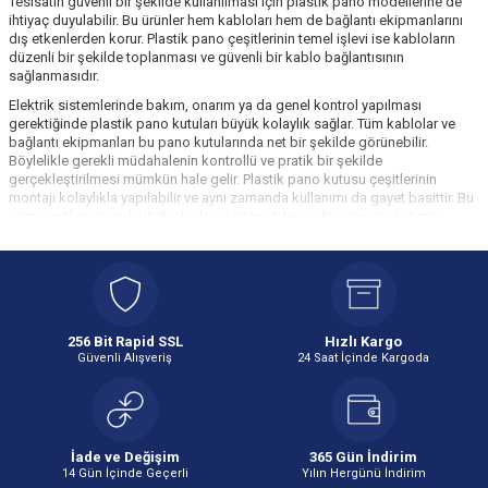
Tesisatın güvenli bir şekilde kullanılması için plastik pano modellerine de
ihtiyaç duyulabilir. Bu ürünler hem kabloları hem de bağlantı ekipmanlarını
dış etkenlerden korur. Plastik pano çeşitlerinin temel işlevi ise kabloların
düzenli bir şekilde toplanması ve güvenli bir kablo bağlantısının
sağlanmasıdır.
Elektrik sistemlerinde bakım, onarım ya da genel kontrol yapılması
gerektiğinde plastik pano kutuları büyük kolaylık sağlar. Tüm kablolar ve
bağlantı ekipmanları bu pano kutularında net bir şekilde görünebilir.
Böylelikle gerekli müdahalenin kontrollü ve pratik bir şekilde
gerçekleştirilmesi mümkün hale gelir. Plastik pano kutusu çeşitlerinin
montajı kolaylıkla yapılabilir ve aynı zamanda kullanımı da gayet basittir. Bu
ürün çeşitlerinin en kaliteli olanlarını sitemizden online sipariş ile temin
edebilirsiniz.
Elektrikciden.com olarak sizlere Vest Plastik, Çet-San ve Tem markaları
tarafından geliştirilen en iyi plastik pano fotosu çeşitlerini en düşük
fiyatlarla sunuyoruz. Yılın 365 günü boyunca uyguladığımız indirim
kampanyamızdan faydalanarak plastik pano kutusu çeşitlerini minimum
bütçe ile satın alabilirsiniz. Siparişinizin en kısa zamanda size ulaşmasını
256 Bit Rapid SSL
Hızlı Kargo
sağlıyoruz!
Güvenli Alışveriş
24 Saat İçinde Kargoda
Plastik Pano Kutusu Nedir ve Neden Kullanılır?
Plastik pano kotalarının temel kullanım amacı elektrik tesisatlarında
kabloların ve bağlantı noktalarının dış faktörlere karşı korumalı bir şekilde
İade ve Değişim
365 Gün İndirim
muhafaza edilmesidir. Aynı zamanda kablo ve bağlantı noktalarının düzenli
14 Gün İçinde Geçerli
Yılın Hergünü İndirim
bir şekilde görünmesi için de plastik pano kutuları kullanılır. Bu kutular