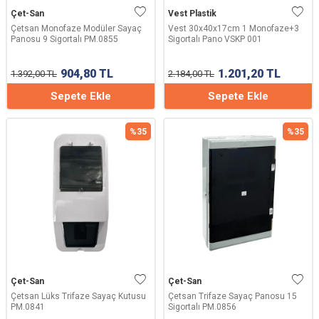
Çet-San
Vest Plastik
Çetsan Monofaze Modüler Sayaç
Vest 30x40x17cm 1 Monofaze+3
Panosu 9 Sigortalı PM.0855
Sigortalı Pano VSKP 001
904,80
TL
1.201,20
TL
1.392,00
TL
2.184,00
TL
Sepete Ekle
Sepete Ekle
%
35
%
35
Çet-San
Çet-San
Çetsan Lüks Trifaze Sayaç Kutusu
Çetsan Trifaze Sayaç Panosu 15
PM.0841
Sigortalı PM.0856