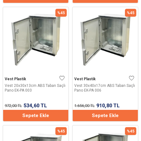
%
45
%
45
Vest Plastik
Vest Plastik
Vest 20x30x13cm ABS Taban Saçlı
Vest 30x40x17cm ABS Taban Saçlı
Pano EK-PA 003
Pano EK-PA 006
534,60
TL
910,80
TL
972,00
TL
1.656,00
TL
Sepete Ekle
Sepete Ekle
%
45
%
45