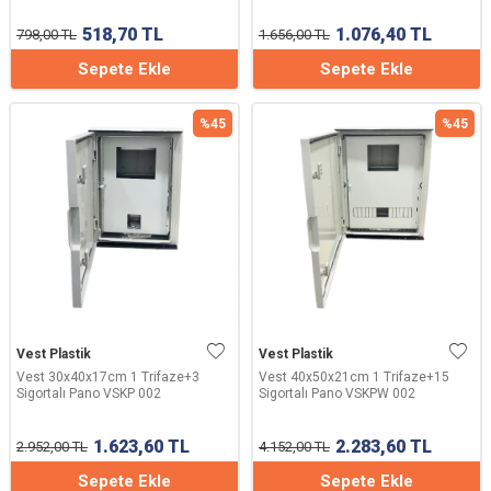
518,70
TL
1.076,40
TL
798,00
TL
1.656,00
TL
Sepete Ekle
Sepete Ekle
%
45
%
45
Vest Plastik
Vest Plastik
Vest 30x40x17cm 1 Trifaze+3
Vest 40x50x21cm 1 Trifaze+15
Sigortalı Pano VSKP 002
Sigortalı Pano VSKPW 002
1.623,60
TL
2.283,60
TL
2.952,00
TL
4.152,00
TL
Sepete Ekle
Sepete Ekle