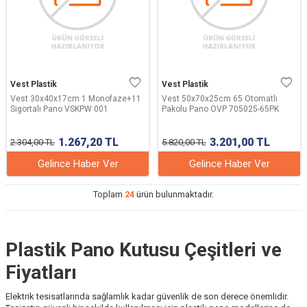
Vest Plastik
Vest Plastik
Vest 30x40x17cm 1 Monofaze+11
Vest 50x70x25cm 65 Otomatlı
Sigortalı Pano VSKPW 001
Pakolu Pano OVP 705025-65PK
1.267,20
TL
3.201,00
TL
2.304,00
TL
5.820,00
TL
Gelince Haber Ver
Gelince Haber Ver
Toplam
24
ürün bulunmaktadır.
Plastik Pano Kutusu Çeşitleri ve
Fiyatları
Elektrik tesisatlarında sağlamlık kadar güvenlik de son derece önemlidir.