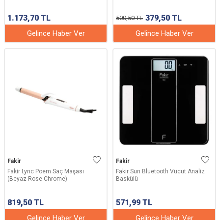
1.173,70
TL
379,50
TL
500,50
TL
Gelince Haber Ver
Gelince Haber Ver
Fakir
Fakir
Fakir Lyrıc Poem Saç Maşası
Fakir Sun Bluetooth Vücut Analiz
(Beyaz-Rose Chrome)
Baskülü
819,50
TL
571,99
TL
Gelince Haber Ver
Gelince Haber Ver