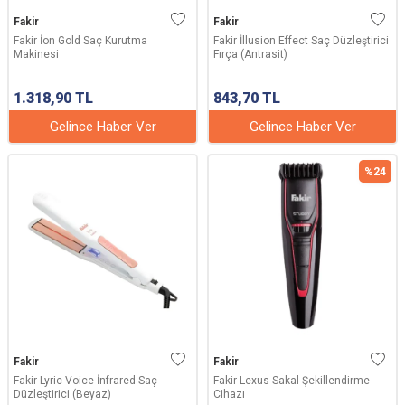
Fakir
Fakir
Fakir İon Gold Saç Kurutma
Fakir İllusion Effect Saç Düzleştirici
Makinesi
Fırça (Antrasit)
1.318,90
TL
843,70
TL
Gelince Haber Ver
Gelince Haber Ver
%
24
Fakir
Fakir
Fakir Lyric Voice İnfrared Saç
Fakir Lexus Sakal Şekillendirme
Düzleştirici (Beyaz)
Cihazı