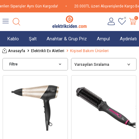
ilen Siparişler Aynı Gün Kargoda!
•
20.000TL üzeri Alışverişlerde Kargo Be
0
0
Kablo
Şalt
Anahtar & Grup Priz
Ampul
Aydınlat
Anasayfa
Elektrikli Ev Aletleri
Kişisel Bakım Ürünleri
Filtre