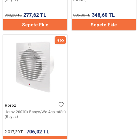
(Beyaz)
(Beyaz)
277,62
TL
348,60
TL
793,20
TL
996,00
TL
Sepete Ekle
Sepete Ekle
%
65
Horoz
Horoz 200'lük Banyo/Wc Aspiratörü
(Beyaz)
706,02
TL
2.017,20
TL