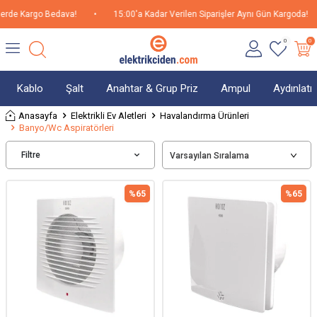
rde Kargo Bedava!
•
15:00'a Kadar Verilen Siparişler Aynı Gün Kargoda!
0
0
Kablo
Şalt
Anahtar & Grup Priz
Ampul
Aydınlat
Anasayfa
Elektrikli Ev Aletleri
Havalandırma Ürünleri
Banyo/Wc Aspiratörleri
Filtre
%
65
%
65