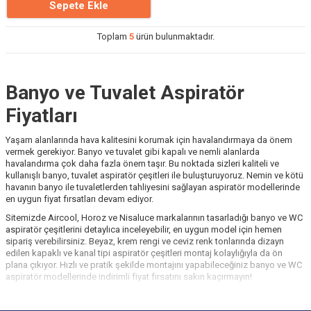
Sepete Ekle
Toplam
5
ürün bulunmaktadır.
Banyo ve Tuvalet Aspiratör
Fiyatları
Yaşam alanlarında hava kalitesini korumak için havalandırmaya da önem
vermek gerekiyor. Banyo ve tuvalet gibi kapalı ve nemli alanlarda
havalandırma çok daha fazla önem taşır. Bu noktada sizleri kaliteli ve
kullanışlı banyo, tuvalet aspiratör çeşitleri ile buluşturuyoruz. Nemin ve kötü
havanın banyo ile tuvaletlerden tahliyesini sağlayan aspiratör modellerinde
en uygun fiyat fırsatları devam ediyor.
Sitemizde Aircool, Horoz ve Nisaluce markalarının tasarladığı banyo ve WC
aspiratör çeşitlerini detaylıca inceleyebilir, en uygun model için hemen
sipariş verebilirsiniz. Beyaz, krem rengi ve ceviz renk tonlarında dizayn
edilen kapaklı ve kanal tipi aspiratör çeşitleri montaj kolaylığıyla da ön
plana çıkıyor. Hızlı ve pratik şekilde montajını yapabileceğiniz banyo ve WC
aspiratör modellerinde indirimli fiyat fırsatını sakın kaçırmayın!
Banyo ve Tuvalet Aspiratörleri Neden