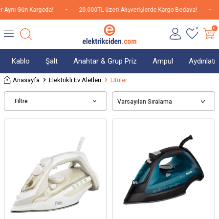
r Aynı Gün Kargoda!
•
20.000TL üzeri Alışverişlerde Kargo Bedava!
•
0
0
Kablo
Şalt
Anahtar & Grup Priz
Ampul
Aydınlat
Anasayfa
Elektrikli Ev Aletleri
Ütüler
Filtre