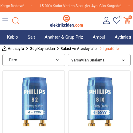
 Kargo Bedava!
•
15:00'a Kadar Verilen Siparişler Aynı Gün Kargoda!
•
0
0
Kablo
Şalt
Anahtar & Grup Priz
Ampul
Aydınlat
Anasayfa
Güç Kaynakları
Balast ve Ateşleyiciler
İgnatörler
Filtre