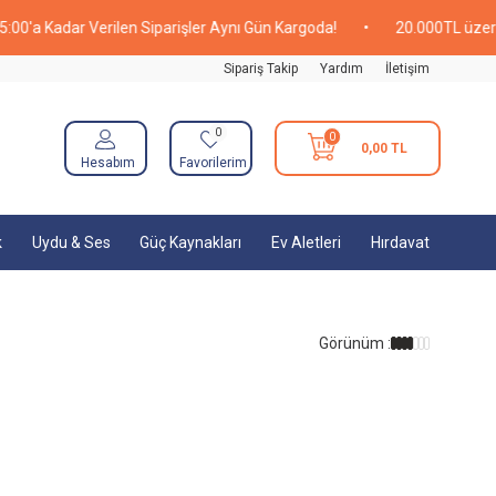
'a Kadar Verilen Siparişler Aynı Gün Kargoda!
•
20.000TL üzeri Al
Sipariş Takip
Yardım
İletişim
0
0
0,00
TL
Hesabım
Favorilerim
k
Uydu & Ses
Güç Kaynakları
Ev Aletleri
Hırdavat
Görünüm :