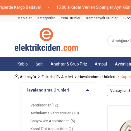
lerde Kargo Bedava!
•
15:00'a Kadar Verilen Siparişler Aynı Gün Ka
Markalar
Kategoriler
Yeni Ürünler
Kampanyalı Ürünler
Blog
Kablo
Şalt
Anahtar & Grup Priz
Ampul
Aydınla
Anasayfa
Elektrikli Ev Aletleri
Havalandırma Ürünleri
Kapakl
Havalandırma Ürünleri
Vantilatörler
(12)
Aydınlatma Vantilatörleri
(10)
Banyo/Wc Aspiratörleri
(5)
Kanal Tipi Aspiratörler
(2)