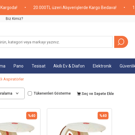
rgoda!
•
20.000TL üzeri Alışverişlerde Kargo Bedava!
•
15:00
Biz Kimiz?
tma
Pano
Tesisat
Akıllı Ev & Diafon
Elektronik
Güvenli
ı Aspiratörler
Tükenenleri Gösterme
Seç ve Sepete Ekle
%
40
%
40