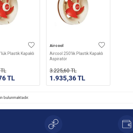
Aircool
'lük Plastik Kapaklı
Aircool 250'lik Plastik Kapaklı
Aspiratör
TL
3.225,60
TL
76
TL
1.935,36
TL
n bulunmaktadır.