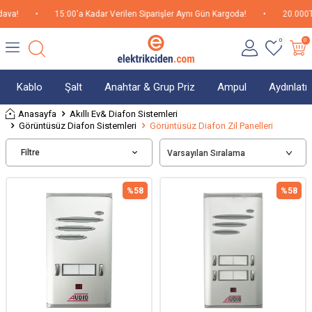
•
15:00'a Kadar Verilen Siparişler Aynı Gün Kargoda!
•
20.000TL üzeri 
0
0
Kablo
Şalt
Anahtar & Grup Priz
Ampul
Aydınlat
Anasayfa
Akıllı Ev& Diafon Sistemleri
Görüntüsüz Diafon Sistemleri
Görüntüsüz Diafon Zil Panelleri
Filtre
%
58
%
58