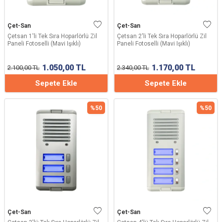
Çet-San
Çet-San
Çetsan 1'li Tek Sıra Hoparlörlü Zil
Çetsan 2'li Tek Sıra Hoparlörlü Zil
Paneli Fotoselli (Mavi Işıklı)
Paneli Fotoselli (Mavi Işıklı)
1.050,00
TL
1.170,00
TL
2.100,00
TL
2.340,00
TL
Sepete Ekle
Sepete Ekle
%
50
%
50
Çet-San
Çet-San