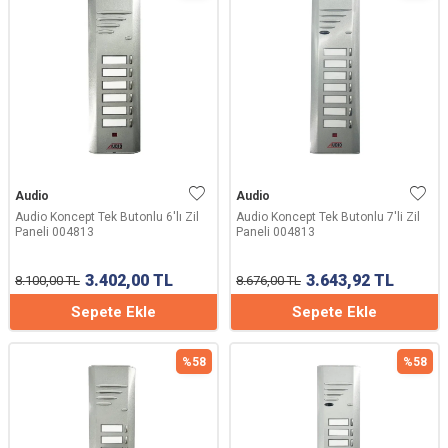
Audio
Audio
Audio Koncept Tek Butonlu 6'lı Zil
Audio Koncept Tek Butonlu 7'li Zil
Paneli 004813
Paneli 004813
3.402,00
TL
3.643,92
TL
8.100,00
TL
8.676,00
TL
Sepete Ekle
Sepete Ekle
%
58
%
58