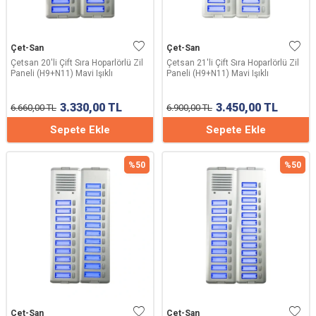
Çet-San
Çet-San
Çetsan 20'li Çift Sıra Hoparlörlü Zil
Çetsan 21'li Çift Sıra Hoparlörlü Zil
Paneli (H9+N11) Mavi Işıklı
Paneli (H9+N11) Mavi Işıklı
3.330,00
TL
3.450,00
TL
6.660,00
TL
6.900,00
TL
Sepete Ekle
Sepete Ekle
%
50
%
50
Çet-San
Çet-San