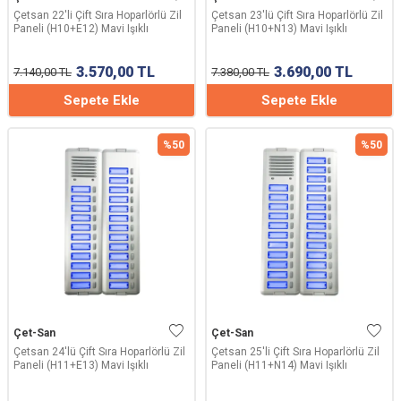
Çetsan 22'li Çift Sıra Hoparlörlü Zil
Çetsan 23'lü Çift Sıra Hoparlörlü Zil
Paneli (H10+E12) Mavi Işıklı
Paneli (H10+N13) Mavi Işıklı
3.570,00
TL
3.690,00
TL
7.140,00
TL
7.380,00
TL
Sepete Ekle
Sepete Ekle
%
50
%
50
Çet-San
Çet-San
Çetsan 24'lü Çift Sıra Hoparlörlü Zil
Çetsan 25'li Çift Sıra Hoparlörlü Zil
Paneli (H11+E13) Mavi Işıklı
Paneli (H11+N14) Mavi Işıklı