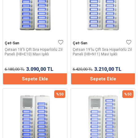
Çet-San
Çet-San
Çetsan 18'li Çift Sıra Hoparlörlü Zil
Çetsan 19'lu Çift Sıra Hoparlörlü Zil
Paneli (H8+E10) Mavi Işıklı
Paneli (H8+N11) Mavi Işıklı
3.090,00
TL
3.210,00
TL
6.180,00
TL
6.420,00
TL
Sepete Ekle
Sepete Ekle
%
50
%
50