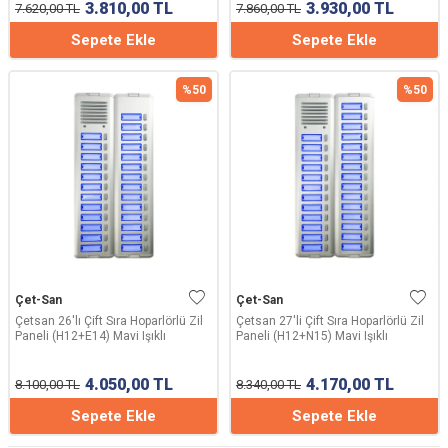
3.810,00
TL
3.930,00
TL
7.620,00
TL
7.860,00
TL
Sepete Ekle
Sepete Ekle
%
50
%
50
Çet-San
Çet-San
Çetsan 26'lı Çift Sıra Hoparlörlü Zil
Çetsan 27'li Çift Sıra Hoparlörlü Zil
Paneli (H12+E14) Mavi Işıklı
Paneli (H12+N15) Mavi Işıklı
4.050,00
TL
4.170,00
TL
8.100,00
TL
8.340,00
TL
Sepete Ekle
Sepete Ekle