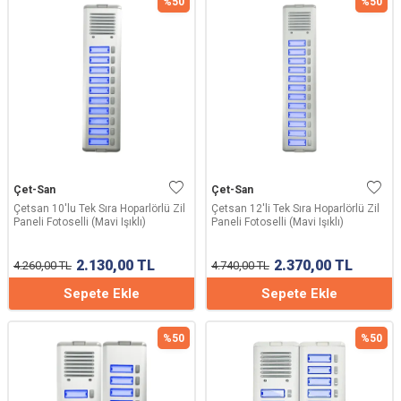
%
50
%
50
Çet-San
Çet-San
Çetsan 10'lu Tek Sıra Hoparlörlü Zil
Çetsan 12'li Tek Sıra Hoparlörlü Zil
Paneli Fotoselli (Mavi Işıklı)
Paneli Fotoselli (Mavi Işıklı)
2.130,00
TL
2.370,00
TL
4.260,00
TL
4.740,00
TL
Sepete Ekle
Sepete Ekle
%
50
%
50