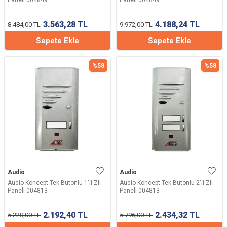
Paneli 004849
Paneli 004849
3.563,28
TL
4.188,24
TL
8.484,00
TL
9.972,00
TL
Sepete Ekle
Sepete Ekle
%
58
%
58
Audio
Audio
Audio Koncept Tek Butonlu 1'li Zil
Audio Koncept Tek Butonlu 2'li Zil
Paneli 004813
Paneli 004813
2.192,40
TL
2.434,32
TL
5.220,00
TL
5.796,00
TL