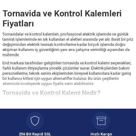
Tornavida ve Kontrol Kalemleri
Fiyatları
Tornavidalar ve kontrol kalemleri, profesyonel elektrik işlerinde ve günlük
tamirat işlemlerinde en sık kullanılan el aletleri arasında yer alır. Basit bir priz
değişiminden elektrik tesisatı kontrollerine kadar birçok işlemde doğru
ekipman kullanımı iş güvenliğinin yanı sıra çalışma verimliliği açısından da
mühimdir.
End markası tarafından geliştirilen tornavida ve kontrol kalemi seçenekleri,
farklı kullanım ihtiyaçlarına yönelik çözümler sunar. Elektrikçilerden bakım
personellerine, teknik servis ekiplerinden bireysel kullanıcılara kadar geniş
bir kullanıcı kitlesi için uygun alternatifler bulunur. Bu ürün çeşitlerini
sitemizde inceleyerek uygun fiyatla satın alabilirsiniz.
Tornavida ve Kontrol Kalemi Nedir?
Tornavidalar, vidaların sıkılması veya sökülmesi için kullanılan temel el
aletleridir. Uç yapıları ve kullanım alanları farklılık gösterebilir. Elektrik
işlerinde kullanılan modeller ise genellikle yalıtımlı yapıları sayesinde
güvenli çalışma imkanı sunar.
Kontrol kalemleri ise elektrik hattında enerji olup olmadığını hızlı şekilde
kontrol etmeye yarayan ekipmanlardır. Elektrik bağlantıları üzerinde işlem
256 Bit Rapid SSL
Hızlı Kargo