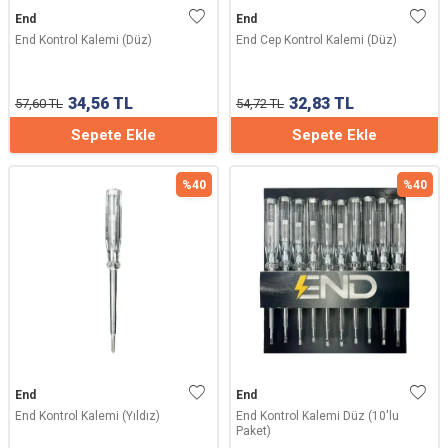
End
End
End Kontrol Kalemi (Düz)
End Cep Kontrol Kalemi (Düz)
34,56
TL
32,83
TL
57,60
TL
54,72
TL
Sepete Ekle
Sepete Ekle
%
40
%
40
End
End
End Kontrol Kalemi (Yıldız)
End Kontrol Kalemi Düz (10'lu
Paket)