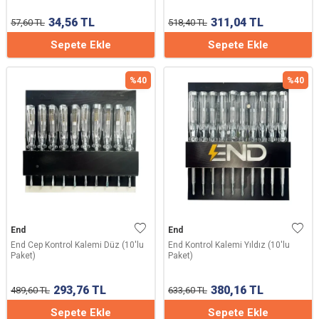
34,56
TL
311,04
TL
57,60
TL
518,40
TL
Sepete Ekle
Sepete Ekle
%
40
%
40
End
End
End Cep Kontrol Kalemi Düz (10'lu
End Kontrol Kalemi Yıldız (10'lu
Paket)
Paket)
293,76
TL
380,16
TL
489,60
TL
633,60
TL
Sepete Ekle
Sepete Ekle