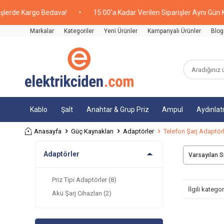
erde Kargo Bedava!
•
15:00'a Kadar Verilen Siparişler Aynı Gün Ka
Markalar
Kategoriler
Yeni Ürünler
Kampanyalı Ürünler
Blog
Kablo
Şalt
Anahtar & Grup Priz
Ampul
Aydınla
Anasayfa
Güç Kaynakları
Adaptörler
Telefon Şarj Adaptörl
Adaptörler
Priz Tipi Adaptörler
(8)
İlgili kateg
Akü Şarj Cihazları
(2)