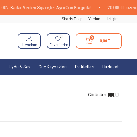
'a Kadar Verilen Siparişler Aynı Gün Kargoda!
•
20.000TL üzeri Al
Sipariş Takip
Yardım
İletişim
0
0
0,00
TL
Hesabım
Favorilerim
k
Uydu & Ses
Güç Kaynakları
Ev Aletleri
Hırdavat
Görünüm :