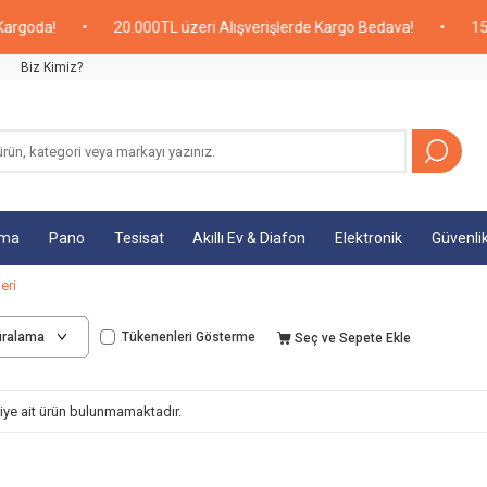
rgoda!
•
20.000TL üzeri Alışverişlerde Kargo Bedava!
•
15:00
Biz Kimiz?
tma
Pano
Tesisat
Akıllı Ev & Diafon
Elektronik
Güvenli
eri
Tükenenleri Gösterme
Seç ve Sepete Ekle
oriye ait ürün bulunmamaktadır.