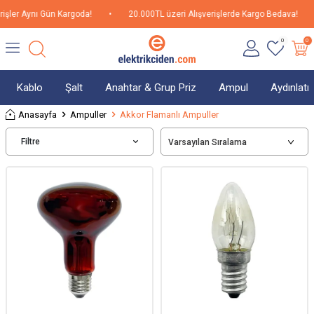
şler Aynı Gün Kargoda!
•
20.000TL üzeri Alışverişlerde Kargo Bedava!
•
0
0
Kablo
Şalt
Anahtar & Grup Priz
Ampul
Aydınlat
Anasayfa
Ampuller
Akkor Flamanlı Ampuller
Filtre