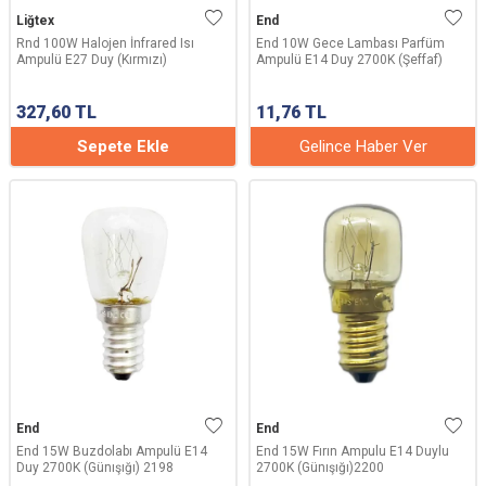
Liğtex
End
Rnd 100W Halojen İnfrared Isı
End 10W Gece Lambası Parfüm
Ampulü E27 Duy (Kırmızı)
Ampulü E14 Duy 2700K (Şeffaf)
327,60
TL
11,76
TL
Sepete Ekle
Gelince Haber Ver
End
End
End 15W Buzdolabı Ampulü E14
End 15W Fırın Ampulu E14 Duylu
Duy 2700K (Günışığı) 2198
2700K (Günışığı)2200