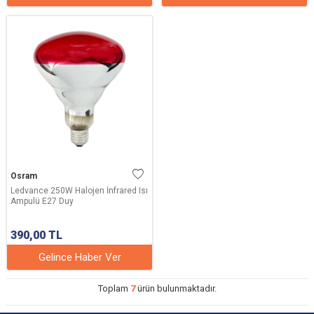
Osram
Ledvance 250W Halojen İnfrared Isı
Ampulü E27 Duy
390,00
TL
Gelince Haber Ver
Toplam
7
ürün bulunmaktadır.