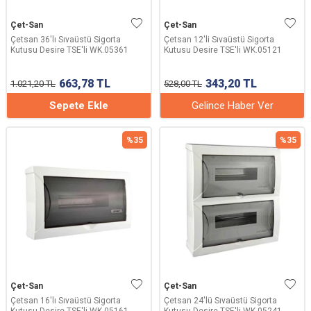
Çet-San
Çet-San
Çetsan 36'lı Sıvaüstü Sigorta
Çetsan 12'li Sıvaüstü Sigorta
Kutusu Desire TSE'li WK.05361
Kutusu Desire TSE'li WK.05121
663,78
TL
343,20
TL
1.021,20
TL
528,00
TL
Sepete Ekle
Gelince Haber Ver
%
35
%
35
Çet-San
Çet-San
Çetsan 16'lı Sıvaüstü Sigorta
Çetsan 24'lü Sıvaüstü Sigorta