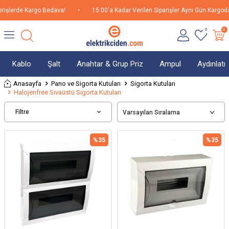
işlerde Kargo Bedava!
•
15:00'a Kadar Verilen Siparişler Aynı Gün Kargoda!
0
0
Kablo
Şalt
Anahtar & Grup Priz
Ampul
Aydınlat
Anasayfa
Pano ve Sigorta Kutuları
Sigorta Kutuları
Halojenfree Sıvaüstü Sigorta Kutuları
Filtre
%
35
%
35