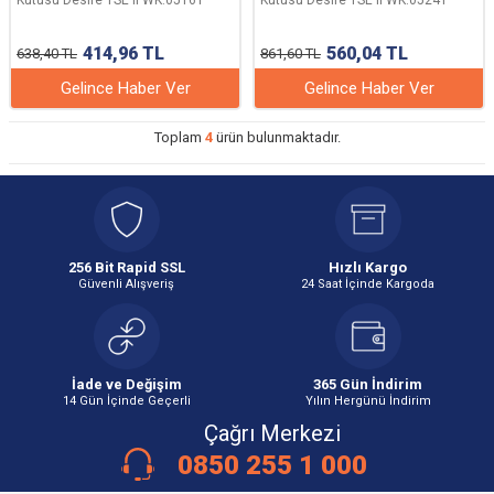
Kutusu Desire TSE'li WK.05161
Kutusu Desire TSE'li WK.05241
414,96
TL
560,04
TL
638,40
TL
861,60
TL
Gelince Haber Ver
Gelince Haber Ver
Toplam
4
ürün bulunmaktadır.
256 Bit Rapid SSL
Hızlı Kargo
Güvenli Alışveriş
24 Saat İçinde Kargoda
İade ve Değişim
365 Gün İndirim
14 Gün İçinde Geçerli
Yılın Hergünü İndirim
Çağrı Merkezi
0850 255 1 000