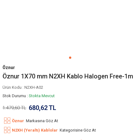
Öznur
Öznur 1X70 mm N2XH Kablo Halogen Free-1m
Ürün Kodu :
N2XH-A02
Stok Durumu :
Stokta Mevcut
680,62
TL
1.479,60
TL
Öznur
Markasına Göz At
N2XH (Yeraltı) Kablolar
Kategorisine Göz At