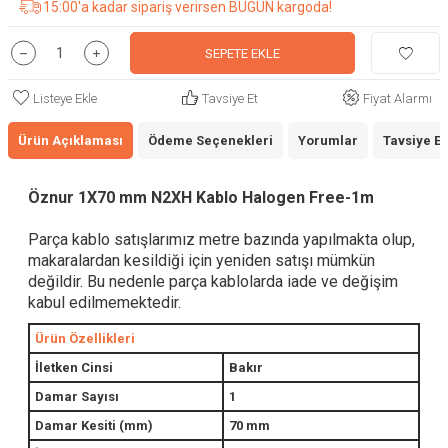
15:00'a kadar sipariş verirsen BUGÜN kargoda!
SEPETE EKLE
Listeye Ekle
Tavsiye Et
Fiyat Alarmı
Ürün Açıklaması
Ödeme Seçenekleri
Yorumlar
Tavsiye Et
Öznur 1X70 mm N2XH Kablo Halogen Free-1m
Parça kablo satışlarımız metre bazında yapılmakta olup,
makaralardan kesildiği için yeniden satışı mümkün
değildir. Bu nedenle parça kablolarda iade ve değişim
kabul edilmemektedir.
Ürün Özellikleri
İletken Cinsi
Bakır
Damar Sayısı
1
Damar Kesiti (mm)
70 mm