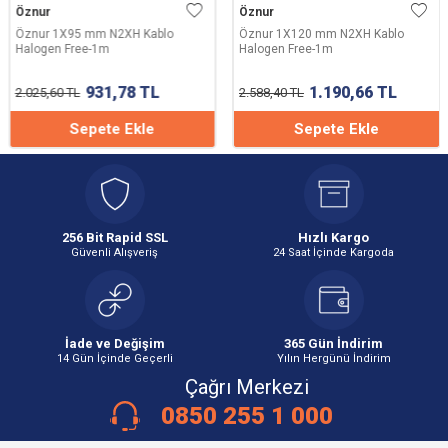
Öznur
Öznur
Öznur 1X95 mm N2XH Kablo
Öznur 1X120 mm N2XH Kablo
Halogen Free-1m
Halogen Free-1m
931,78
TL
1.190,66
TL
2.025,60
TL
2.588,40
TL
Sepete Ekle
Sepete Ekle
256 Bit Rapid SSL
Hızlı Kargo
Güvenli Alışveriş
24 Saat İçinde Kargoda
İade ve Değişim
365 Gün İndirim
14 Gün İçinde Geçerli
Yılın Hergünü İndirim
Çağrı Merkezi
0850 255 1 000