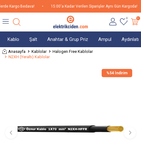
erde Kargo Bedava!
•
15:00'a Kadar Verilen Siparişler Aynı Gün Kargoda!
0
0
Kablo
Şalt
Anahtar & Grup Priz
Ampul
Aydınlat
Anasayfa
Kablolar
Halogen Free Kablolar
N2XH (Yeraltı) Kablolar
%
54 İndirim