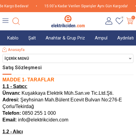
 Kargo Bedava!
•
15:00'a Kadar Verilen Siparişler Aynı Gün Kargoda!
•
0
0
Kablo
Şalt
Anahtar & Grup Priz
Ampul
Aydınlat
Anasayfa
İÇERIK MENÜ
Satış Sözleşmesi
MADDE 1- TARAFLAR
1.1 - Satıcı:
Ünvanı:
Kuşakkaya Elektrik Müh.San.ve Tic.Ltd.Şti.
Adresi:
Şeyhsinan Mah.Bülent Ecevit Bulvarı No:276-E
Çorlu/Tekirdağ
Telefon:
0850 255 1 000
Email:
info@elektrikciden.com
1.2 - Alıcı