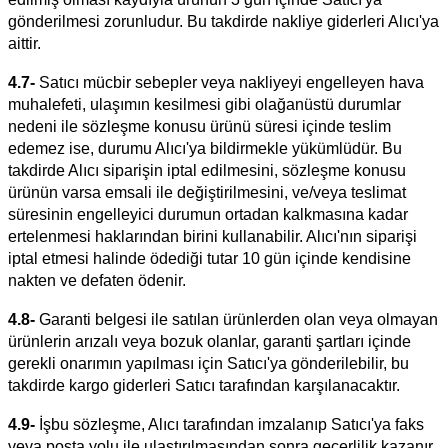
gönderilmesi zorunludur. Bu takdirde nakliye giderleri Alıcı'ya
aittir.
4.7-
Satıcı mücbir sebepler veya nakliyeyi engelleyen hava
muhalefeti, ulaşımın kesilmesi gibi olağanüstü durumlar
nedeni ile sözleşme konusu ürünü süresi içinde teslim
edemez ise, durumu
Alıcı
'ya bildirmekle yükümlüdür. Bu
takdirde
Alıcı
siparişin iptal edilmesini, sözleşme konusu
ürünün varsa emsali ile değiştirilmesini, ve/veya teslimat
süresinin engelleyici durumun ortadan kalkmasına kadar
ertelenmesi haklarından birini kullanabilir.
Alıcı
'nın siparişi
iptal etmesi halinde ödediği tutar 10 gün içinde kendisine
nakten ve defaten ödenir.
4.8-
Garanti belgesi ile satılan ürünlerden olan veya olmayan
ürünlerin arızalı veya bozuk olanlar, garanti şartları içinde
gerekli onarımın yapılması için
Satıcı
'ya gönderilebilir, bu
takdirde kargo giderleri
Satıcı
tarafından karşılanacaktır.
4.9-
İşbu sözleşme,
Alıcı
tarafından imzalanıp
Satıcı
'ya faks
veya posta yolu ile ulaştırılmasından sonra geçerlilik kazanır.