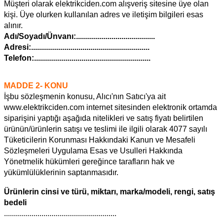
Müşteri olarak elektrikciden.com alışveriş sitesine üye olan
kişi. Üye olurken kullanılan adres ve iletişim bilgileri esas
alınır.
Adı/Soyadı/Ünvanı:........................................
Adresi:............................................................
Telefon:...........................................................
MADDE 2- KONU
İşbu sözleşmenin konusu, Alıcı'nın Satıcı'ya ait
www.elektrikciden.com internet sitesinden elektronik ortamda
siparişini yaptığı aşağıda nitelikleri ve satış fiyatı belirtilen
ürünün/ürünlerin satışı ve teslimi ile ilgili olarak 4077 sayılı
Tüketicilerin Korunması Hakkındaki Kanun ve Mesafeli
Sözleşmeleri Uygulama Esas ve Usulleri Hakkında
Yönetmelik hükümleri gereğince tarafların hak ve
yükümlülüklerinin saptanmasıdır.
Ürünlerin cinsi ve türü, miktarı, marka/modeli, rengi, satış
bedeli
.........................................................