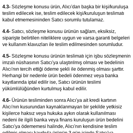
4.3-
Sözleşme konusu ürün, Alıcı'dan başka bir kişi/kuruluşa
teslim edilecek ise, teslim edilecek kişi/kuruluşun teslimatı
kabul etmemesininden Satıcı sorumlu tutulamaz.
4.4-
Satıcı, sözleşme konusu ürünün sağlam, eksiksiz,
siparişte belirtilen niteliklere uygun ve varsa garanti belgeleri
ve kullanım klavuzları ile teslim edilmesinden sorumludur.
4.5-
Sözleşme konusu ürünün teslimatı için işbu sözleşmenin
imzalı nüshasının Satıcı'ya ulaştırılmış olması ve bedelinin
Alıcı'nın tercih ettiği ödeme şekli ile ödenmiş olması şarttır.
Herhangi bir nedenle ürün bedeli ödenmez veya banka
kayıtlarında iptal edilir ise, Satıcı ürünün teslimi
yükümlülüğünden kurtulmuş kabul edilir.
4.6-
Ürünün tesliminden sonra Alıcı'ya ait kredi kartının
Alıcı'nın kusurundan kaynaklanmayan bir şekilde yetkisiz
kişilerce haksız veya hukuka aykırı olarak kullanılması
nedeni ile ilgili banka veya finans kuruluşun ürün bedelini
Satıcı'ya ödememesi halinde, Alıcı'nın kendisine teslim
edilmiş olması kaydıyla ürünün 3 gün içinde Satıcı'ya