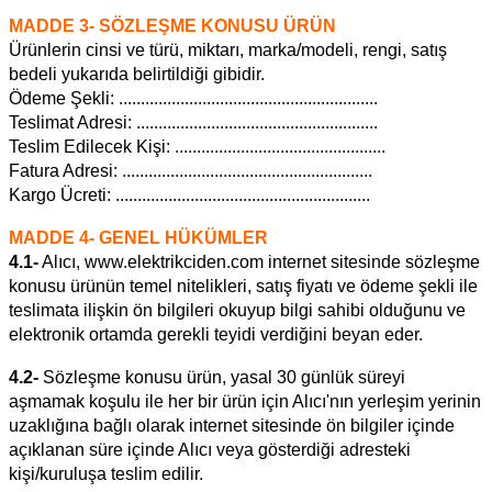
MADDE 3- SÖZLEŞME KONUSU ÜRÜN
Ürünlerin cinsi ve türü, miktarı, marka/modeli, rengi, satış
bedeli yukarıda belirtildiği gibidir.
Ödeme Şekli: ...........................................................
Teslimat Adresi: .......................................................
Teslim Edilecek Kişi: ................................................
Fatura Adresi: .........................................................
Kargo Ücreti: ..........................................................
MADDE 4- GENEL HÜKÜMLER
4.1-
Alıcı
, www.elektrikciden.com internet sitesinde sözleşme
konusu ürünün temel nitelikleri, satış fiyatı ve ödeme şekli ile
teslimata ilişkin ön bilgileri okuyup bilgi sahibi olduğunu ve
elektronik ortamda gerekli teyidi verdiğini beyan eder.
4.2-
Sözleşme konusu ürün, yasal 30 günlük süreyi
aşmamak koşulu ile her bir ürün için Alıcı'nın yerleşim yerinin
uzaklığına bağlı olarak internet sitesinde ön bilgiler içinde
açıklanan süre içinde Alıcı veya gösterdiği adresteki
kişi/kuruluşa teslim edilir.