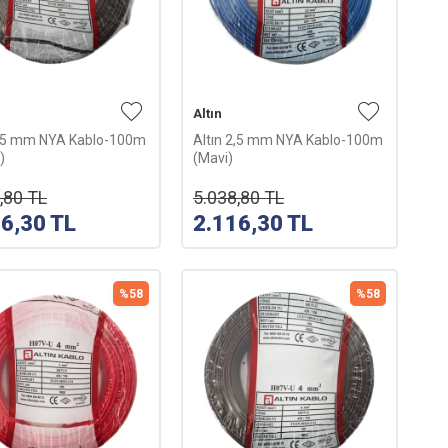
Altın
2,5 mm NYA Kablo-100m
Altın 2,5 mm NYA Kablo-100m
)
(Mavi)
,80
TL
5.038,80
TL
16,30
TL
2.116,30
TL
%
58
%
58