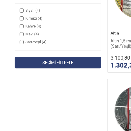
Siyah
(4)
Kırmızı
(4)
Kahve
(4)
Altın
Mavi
(4)
Altın 1,5
Sarı-Yeşil
(4)
(Sarı/Yeşil
3.100,80
SEÇIMI FILTRELE
1.302,