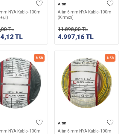
Altın
4 mm NYA Kablo-100m
Altın 6 mm NYA Kablo-100m
eşil)
(Kırmızı)
,00
TL
11.898,00
TL
54,12
TL
4.997,16
TL
%
58
%
58
Altın
6 mm NYA Kablo-100m
Altın 6 mm NYA Kablo-100m