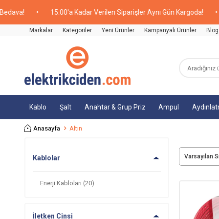
•
15:00'a Kadar Verilen Siparişler Aynı Gün Kargoda!
•
20.00
Markalar
Kategoriler
Yeni Ürünler
Kampanyalı Ürünler
Blog
Kablo
Şalt
Anahtar & Grup Priz
Ampul
Aydınla
Anasayfa
Altın
Kablolar
Enerji Kabloları
(20)
İletken Cinsi