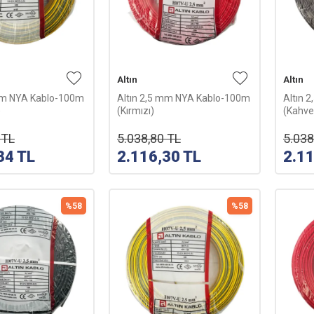
Altın
Altın
 mm NYA Kablo-100m
Altın 2,5 mm NYA Kablo-100m
Altın 
)
(Kırmızı)
(Kahve
TL
5.038,80
TL
5.038
34
TL
2.116,30
TL
2.1
%
58
%
58