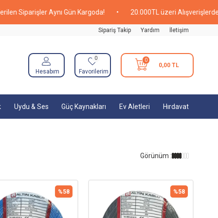
parişler Aynı Gün Kargoda!
•
20.000TL üzeri Alışverişlerde Kargo 
Sipariş Takip
Yardım
İletişim
0
0
0,00
TL
Hesabım
Favorilerim
k
Uydu & Ses
Güç Kaynakları
Ev Aletleri
Hırdavat
Görünüm :
%
58
%
58