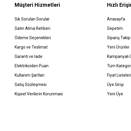
4 mm damar kes
Müşteri Hizmetleri
Hızlı Eriş
beslemeleri bu 
özellikle uzun
Sık Sorulan Sorular
Anasayfa
6 mm Altın
Satın Alma Rehberi
Sepetim
6 mm damar kes
endüstriyel uyg
Ödeme Seçenekleri
Sipariş Takip
güvenliği ve d
İzolasyo
Kargo ve Teslimat
Yeni Ürünler
Garanti ve İade
Kampanyalı Ü
Altın Kablo ür
yardımcı olur v
Elektrikciden Puan
Tüm Kategori
Siyah izolas
Kırmızı izol
Kullanım Şartları
Fiyat Listeleri
Kahve izolas
Satış Sözleşmesi
Üye Girişi
Mavi izolasy
Sarı-yeşil 
Kişisel Verilerin Korunması
Yeni Üye
Altın Kab
Altın Kablo fiy
da arttığı için
1,5 mm ve 2,5 
Elektrikciden.c
Kablo çeşitleri