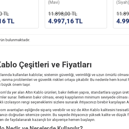
(Mavi)
(Siyah
0
TL
11.898,00
TL
11.89
16
TL
4.997,16
TL
4.9
rün bulunmaktadır.
Kablo Çeşitleri ve Fiyatları
tlarında kullanılan kablolar, sistemin güvenliği, verimliliği ve uzun ömürlü olmas
rı, ısınma problemleri ve güvenlik riskleri ortaya çıkabilir. Bu nedenle hem konut
i büyük önem taşır.
om'da yer alan Altın Kablo ürünleri, bakır iletken yapısı, standartlara uygun üret
mler sunar. İletkenin bakır olması, enerji kayıplarının minimum seviyede olması a
klı izolasyon rengi seçeneklerini sizlere sunarak ihtiyacınızı birebir karşılayan A
om avantajları eşliğinde sipariş verebilir ve siz de Altın Kablo kalitesini tesisat
nızı doğrudan sitemize çevirin. Bu sayede ihtiyacınızı yüksek kalite ve düşük f
n de faydalanarak kazançlı bir alışverişe hemen başlayın.
lo Nedir ve Nerelerde Kullanılır?