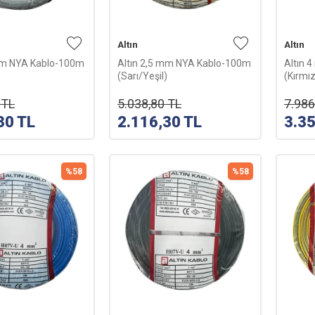
Altın
Altın
 mm NYA Kablo-100m
Altın 2,5 mm NYA Kablo-100m
Altın 
(Sarı/Yeşil)
(Kırmız
TL
5.038,80
TL
7.986
30
TL
2.116,30
TL
3.3
%
58
%
58