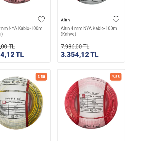
Altın
4 mm NYA Kablo-100m
Altın 4 mm NYA Kablo-100m
ı)
(Kahve)
,00
TL
7.986,00
TL
54,12
TL
3.354,12
TL
%
58
%
58