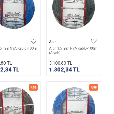
Altın
1,5 mm NYA Kablo-100m
Altın 1,5 mm NYA Kablo-100m
(Siyah)
,80
TL
3.100,80
TL
02,34
TL
1.302,34
TL
%
58
%
58