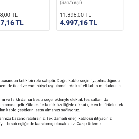
)
(Sarı/Yeşil)
8,00
TL
11.898,00
TL
97,16
TL
4.997,16
TL
ı açısından kritik bir role sahiptir. Doğru kablo seçimi yapılmadığında
 hem de ticari ve endüstriyel uygulamalarda kaliteli kablo markalarının
imi ve farklı damar kesiti seçenekleriyle elektrik tesisatlarında
nlamına gelir. Yüksek iletkenlik özelliğiyle dikkat çeken bu ürünler tek
ltın kablo çeşitlerini satın almanızı sağlıyoruz.
larınıza kazandırabilirsiniz. Tek damarlı enerji kablosu ihtiyacınız
iyat fırsatı eşliğinde karşılamış olacaksınız. Cazip ödeme