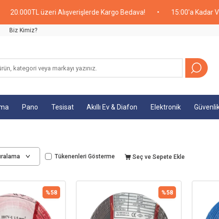
0TL üzeri Alışverişlerde Kargo Bedava!
•
15:00'a Kadar Verilen Si
Biz Kimiz?
tma
Pano
Tesisat
Akıllı Ev & Diafon
Elektronik
Güvenli
Tükenenleri Gösterme
Seç ve Sepete Ekle
%
58
%
58