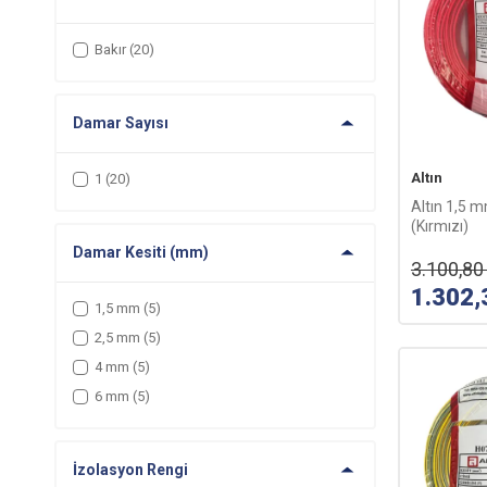
Bakır
(20)
Damar Sayısı
Altın
1
(20)
Altın 1,5
(Kırmızı)
Damar Kesiti (mm)
3.100,80
1.302,
1,5 mm
(5)
2,5 mm
(5)
4 mm
(5)
6 mm
(5)
İzolasyon Rengi