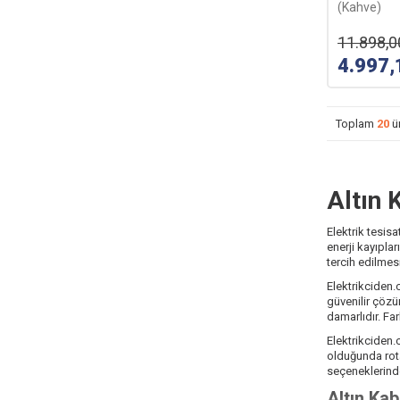
(Kahve)
11.898,0
4.997,
Toplam
20
ü
Altın 
Elektrik tesisa
enerji kayıpla
tercih edilmes
Elektrikciden.c
güvenilir çözü
damarlıdır. Far
Elektrikciden.c
olduğunda rota
seçeneklerinde
Altın Kab