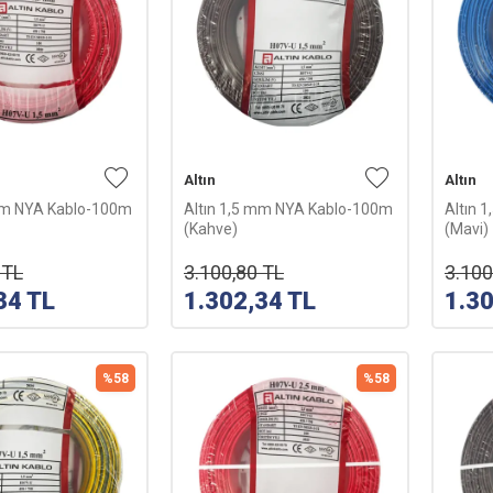
Altın
Altın
 mm NYA Kablo-100m
Altın 1,5 mm NYA Kablo-100m
Altın 
(Kahve)
(Mavi)
TL
3.100,80
TL
3.100
34
TL
1.302,34
TL
1.3
%
58
%
58