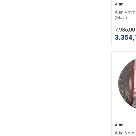
Altın
Altın 4 m
(Mavi)
7.986,00
3.354,
Altın
Altın 6 m