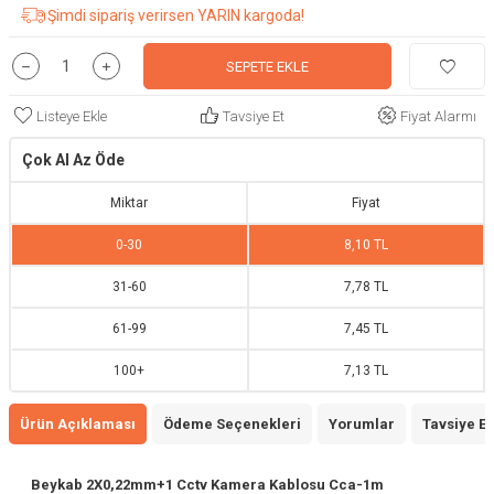
Şimdi sipariş verirsen YARIN kargoda!
SEPETE EKLE
Listeye Ekle
Tavsiye Et
Fiyat Alarmı
Çok Al Az Öde
Miktar
Fiyat
0
-
30
8,10 TL
31
-
60
7,78 TL
61
-
99
7,45 TL
100
+
7,13 TL
Ürün Açıklaması
Ödeme Seçenekleri
Yorumlar
Tavsiye Et
Beykab 2X0,22mm+1 Cctv Kamera Kablosu Cca-1m