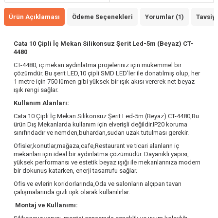
Ürün Açıklaması
Ödeme Seçenekleri
Yorumlar (1)
Tavsiye
Cata 10 Çipli İç Mekan Silikonsuz Şerit Led-5m (Beyaz) CT-
4480
CT-4480, iç mekan aydınlatma projeleriniz için mükemmel bir
çözümdür. Bu şerit LED,10 çipli SMD LED'ler ile donatılmış olup, her
1 metre için 750 lümen gibi yüksek bir ışık akısı vererek net beyaz
ışık rengi sağlar.
Kullanım Alanları:
Cata 10 Çipli İç Mekan Silikonsuz Şerit Led-5m (Beyaz) CT-4480,Bu
ürün Dış Mekanlarda kullanım için elverişli değildir.IP20 koruma
sınıfındadır ve nemden,buhardan,sudan uzak tutulması gerekir.
Ofisler,konutlar,mağaza,cafe,Restaurant ve ticari alanların iç
mekanları için ideal bir aydınlatma çözümüdür. Dayanıklı yapısı,
yüksek performansı ve estetik beyaz ışığı ile mekanlarınıza modern
bir dokunuş katarken, enerji tasarrufu sağlar.
Ofis ve evlerin koridorlarında,Oda ve salonların alçıpan tavan
çalışmalarında gizli ışık olarak kullanılırlar.
Montaj ve Kullanımı: