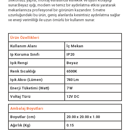
Silikonsuz yapısı, montaj esnasında esneklik ve uyum kolaylığı
sunar.Beyaz ışığı, modern ve temiz bir aydınlatma etkisi yaratarak
mekanlarınıza profesyonel bir görünüm kazandırır. 5 metre
uzunluğundaki bu ürün, geniş alanlarda kesintisiz aydınlatma sağlar
ve enerji verimliliği ile uzun ömürlü bir kullanım sunar.
Ürün Özellikleri
Kullanım Alanı
İç Mekan
Ip Koruma Sınıfı
IP20
Işık Rengi
Beyaz
Renk Sıcaklığı
6500K
Işık Akısı (Lümen)
740 Lm
Enerji Tüketimi (Watt)
7 W
Voltaj Türü
12V DC
Ambalaj Boyutları
Boyutlar (cm)
20.00 x 20.00 x 1.00
Ağırlık (Kg)
0.15