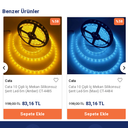
Benzer Ürünler
%
58
%
58
Cata
Cata
Cata 10 Çipli İç Mekan Silikonsuz
Cata 10 Çipli İç Mekan Silikonsuz
Şerit Led-5m (Amber) CT-4485
Şerit Led-5m (Mavi) CT-4484
83,16
TL
83,16
TL
198,00
TL
198,00
TL
Sepete Ekle
Sepete Ekle