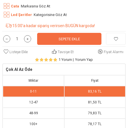
Cata
Markasına Göz At
Led Şeritler
Kategorisine Göz At
15:00'a kadar sipariş verirsen BUGÜN kargoda!
SEPETE EKLE
Listeye Ekle
Tavsiye Et
Fiyat Alarmı
1 Yorum |
Yorum Yap
Çok Al Az Öde
Miktar
Fiyat
0
-
11
83,16 TL
12
-
47
81,50 TL
48
-
99
79,83 TL
100
+
78,17 TL