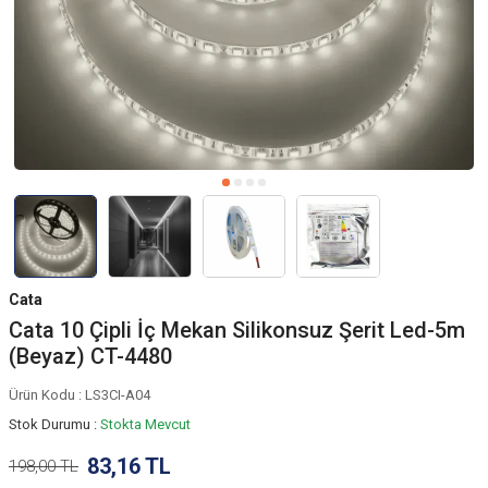
Cata
Cata 10 Çipli İç Mekan Silikonsuz Şerit Led-5m
(Beyaz) CT-4480
Ürün Kodu :
LS3CI-A04
Stok Durumu :
Stokta Mevcut
83,16
TL
198,00
TL