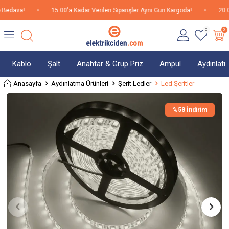
ava!
•
15:00'a Kadar Verilen Siparişler Aynı Gün Kargoda!
•
20.000TL
0
0
Kablo
Şalt
Anahtar & Grup Priz
Ampul
Aydınlat
Anasayfa
Aydınlatma Ürünleri
Şerit Ledler
Led Şeritler
%
58 İndirim