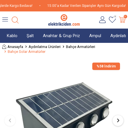
erde Kargo Bedava!
•
15:00'a Kadar Verilen Siparişler Aynı Gün Kargoda!
0
0
Kablo
Şalt
Anahtar & Grup Priz
Ampul
Aydınlat
Anasayfa
Aydınlatma Ürünleri
Bahçe Armatürleri
Bahçe Solar Armatürler
%
58 İndirim