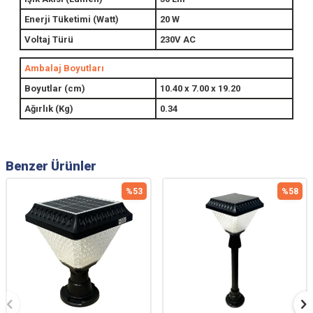
Enerji Tüketimi (Watt)
20 W
Voltaj Türü
230V AC
Ambalaj Boyutları
Boyutlar (cm)
10.40 x 7.00 x 19.20
Ağırlık (Kg)
0.34
Benzer Ürünler
3
%
58
%
5