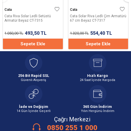
Cata
Cata
Cata Solar Riva Ledli Çim Armatürü
Cata 7W Solar Kazıklı Çim
67 cm Beyaz CT-7317
Armatürü (Beyaz) CT-7310B
554,40
TL
415,80
TL
1.320,00
TL
990,00
TL
Sepete Ekle
Sepete Ekle
256 Bit Rapid SSL
Hızlı Kargo
Güvenli Alışveriş
24 Saat İçinde Kargoda
İade ve Değişim
365 Gün İndirim
14 Gün İçinde Geçerli
Yılın Hergünü İndirim
Çağrı Merkezi
0850 255 1 000