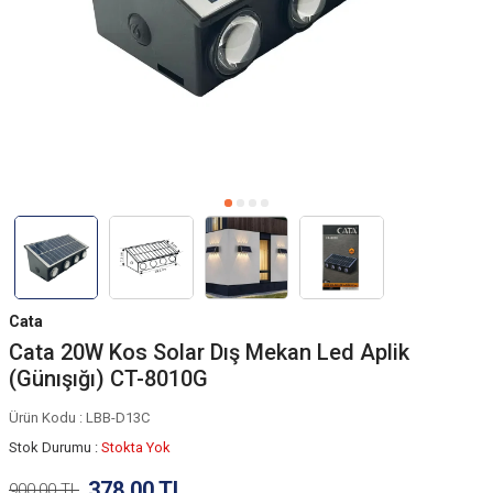
Cata
Cata 20W Kos Solar Dış Mekan Led Aplik
(Günışığı) CT-8010G
Ürün Kodu :
LBB-D13C
Stok Durumu :
Stokta Yok
378,00
TL
900,00
TL