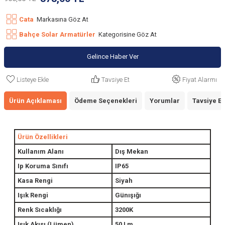
Cata
Markasına Göz At
Bahçe Solar Armatürler
Kategorisine Göz At
Gelince Haber Ver
Listeye Ekle
Tavsiye Et
Fiyat Alarmı
Ürün Açıklaması
Ödeme Seçenekleri
Yorumlar
Tavsiye Et
Ürün Özellikleri
Kullanım Alanı
Dış Mekan
Ip Koruma Sınıfı
IP65
Kasa Rengi
Siyah
Işık Rengi
Günışığı
Renk Sıcaklığı
3200K
Işık Akısı (Lümen)
50 Lm