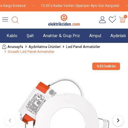
 Kargo Bedava!
•
15:00'a Kadar Verilen Siparişler Aynı Gün Kargoda!
•
0
0
Kablo
Şalt
Anahtar & Grup Priz
Ampul
Aydınlat
Anasayfa
Aydınlatma Ürünleri
Led Panel Armatürler
Sıvaaltı Led Panel Armatürler
%
53 İndirim