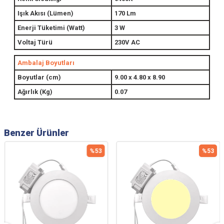
Işık Akısı (Lümen)
170 Lm
Enerji Tüketimi (Watt)
3 W
Voltaj Türü
230V AC
Ambalaj Boyutları
Boyutlar (cm)
9.00 x 4.80 x 8.90
Ağırlık (Kg)
0.07
Benzer Ürünler
%
53
%
53