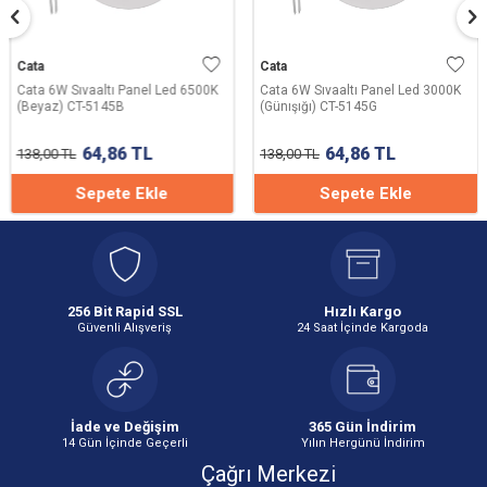
Cata
Cata
Cata 6W Sıvaaltı Panel Led 6500K
Cata 6W Sıvaaltı Panel Led 3000K
(Beyaz) CT-5145B
(Günışığı) CT-5145G
64,86
TL
64,86
TL
138,00
TL
138,00
TL
Sepete Ekle
Sepete Ekle
256 Bit Rapid SSL
Hızlı Kargo
Güvenli Alışveriş
24 Saat İçinde Kargoda
İade ve Değişim
365 Gün İndirim
14 Gün İçinde Geçerli
Yılın Hergünü İndirim
Çağrı Merkezi