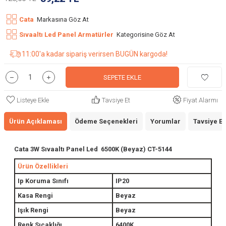
Cata
Markasına Göz At
Sıvaaltı Led Panel Armatürler
Kategorisine Göz At
11:00'a kadar sipariş verirsen BUGÜN kargoda!
SEPETE EKLE
Listeye Ekle
Tavsiye Et
Fiyat Alarmı
Ürün Açıklaması
Ödeme Seçenekleri
Yorumlar
Tavsiye Et
Cata 3W Sıvaaltı Panel Led 6500K (Beyaz) CT-5144
Ürün Özellikleri
Ip Koruma Sınıfı
IP20
Kasa Rengi
Beyaz
Işık Rengi
Beyaz
Renk Sıcaklığı
6400K