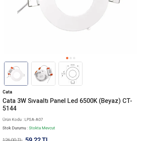
Cata
Cata 3W Sıvaaltı Panel Led 6500K (Beyaz) CT-
5144
Ürün Kodu :
LPSA-A07
Stok Durumu :
Stokta Mevcut
59,22
TL
126,00
TL