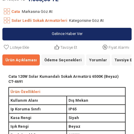
Cata
Markasına Göz At
Solar Ledli Sokak Armatürleri
Kategorisine Göz At
Gelince Haber Ver
Listeye Ekle
Tavsiye Et
Fiyat Alarmı
Ürün Açıklaması
Ödeme Seçenekleri
Yorumlar
Tavsiye Et
Cata 120W Solar Kumandalı Sokak Armatürü 6500K (Beyaz)
CT-4691
Ürün Özellikleri
Kullanım Alanı
Dış Mekan
Ip Koruma Sınıfı
IP65
Kasa Rengi
Siyah
Işık Rengi
Beyaz