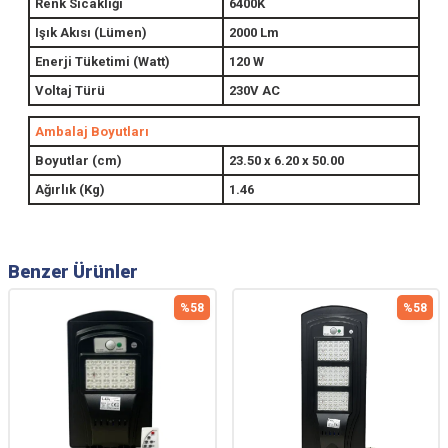
Renk Sıcaklığı
6400K
Işık Akısı (Lümen)
2000 Lm
Enerji Tüketimi (Watt)
120 W
Voltaj Türü
230V AC
Ambalaj Boyutları
Boyutlar (cm)
23.50 x 6.20 x 50.00
Ağırlık (Kg)
1.46
Benzer Ürünler
%
58
%
58