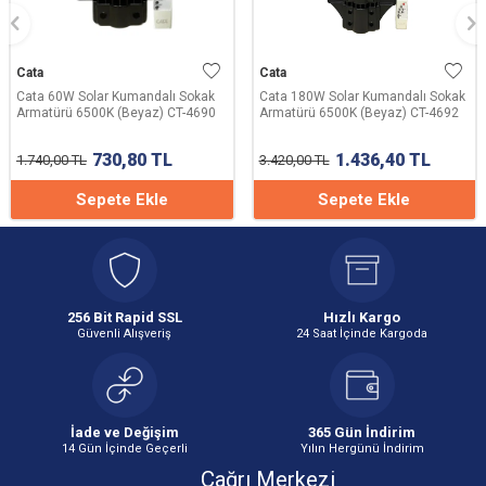
Cata
Cata
Cata 60W Solar Kumandalı Sokak
Cata 180W Solar Kumandalı Sokak
Armatürü 6500K (Beyaz) CT-4690
Armatürü 6500K (Beyaz) CT-4692
730,80
TL
1.436,40
TL
1.740,00
TL
3.420,00
TL
Sepete Ekle
Sepete Ekle
256 Bit Rapid SSL
Hızlı Kargo
Güvenli Alışveriş
24 Saat İçinde Kargoda
İade ve Değişim
365 Gün İndirim
14 Gün İçinde Geçerli
Yılın Hergünü İndirim
Çağrı Merkezi