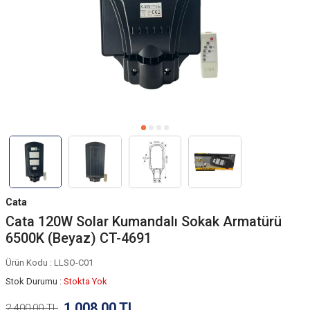
Cata
Cata 120W Solar Kumandalı Sokak Armatürü
6500K (Beyaz) CT-4691
Ürün Kodu :
LLSO-C01
Stok Durumu :
Stokta Yok
1.008,00
TL
2.400,00
TL