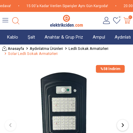
ava!
•
15:00'a Kadar Verilen Siparişler Aynı Gün Kargoda!
•
20.000TL
0
0
Kablo
Şalt
Anahtar & Grup Priz
Ampul
Aydınlat
Anasayfa
Aydınlatma Ürünleri
Ledli Sokak Armatürleri
Solar Ledli Sokak Armatürleri
%
58 İndirim