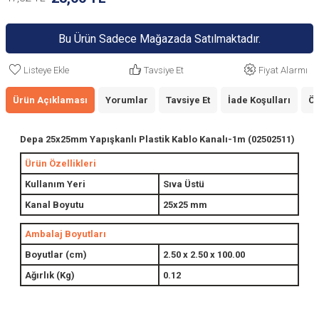
Bu Ürün Sadece Mağazada Satılmaktadır.
Listeye Ekle
Tavsiye Et
Fiyat Alarmı
Ürün Açıklaması
Yorumlar
Tavsiye Et
İade Koşulları
Ön
Depa 25x25mm Yapışkanlı Plastik Kablo Kanalı-1m (02502511)
Ürün Özellikleri
Kullanım Yeri
Sıva Üstü
Kanal Boyutu
25x25 mm
Ambalaj Boyutları
Boyutlar (cm)
2.50 x 2.50 x 100.00
Ağırlık (Kg)
0.12