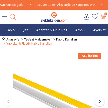
ynı Gün Kargoda!
•
20.000TL üzeri Alışverişlerde Kargo Bedava!
•
15
0
0
Kablo
Şalt
Anahtar & Grup Priz
Ampul
Aydınlat
Anasayfa
Tesisat Malzemeleri
Kablo Kanalları
Yapışkanlı Plastik Kablo Kanalları
%
50 İndirim