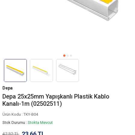
Depa
Depa 25x25mm Yapışkanlı Plastik Kablo
Kanalı-1m (02502511)
Ürün Kodu :
TKY-B04
Stok Durumu :
Stokta Mevcut
23,66
TL
47,32
TL