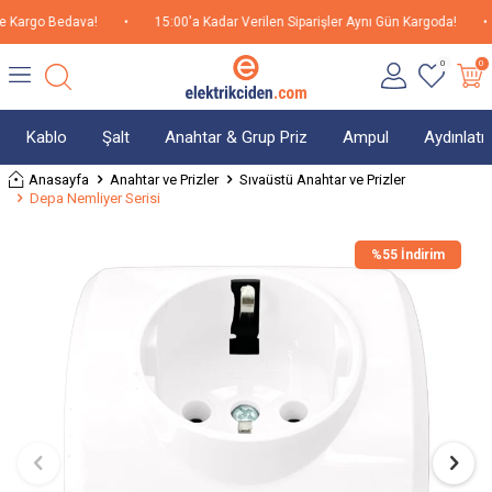
 Kargo Bedava!
•
15:00'a Kadar Verilen Siparişler Aynı Gün Kargoda!
•
0
0
Kablo
Şalt
Anahtar & Grup Priz
Ampul
Aydınlat
Anasayfa
Anahtar ve Prizler
Sıvaüstü Anahtar ve Prizler
Depa Nemliyer Serisi
%
55 İndirim