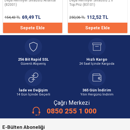
Depa Nemliyer Sıvaüstü Anahtar
Depa Nemliyer Sıvaüstü 2'li
(82001)
Top.Priz (83101)
69,49
TL
112,52
TL
154,43
TL
250,06
TL
Sepete Ekle
Sepete Ekle
256 Bit Rapid SSL
Hızlı Kargo
Güvenli Alışveriş
24 Saat İçinde Kargoda
İade ve Değişim
365 Gün İndirim
14 Gün İçinde Geçerli
Yılın Hergünü İndirim
Çağrı Merkezi
0850 255 1 000
E-Bülten Aboneliği