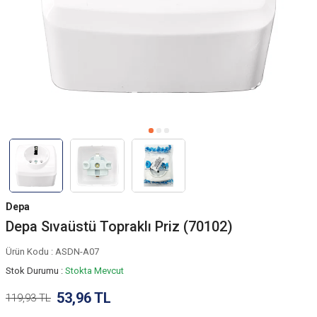
Depa
Depa Sıvaüstü Topraklı Priz (70102)
Ürün Kodu :
ASDN-A07
Stok Durumu :
Stokta Mevcut
53,96
TL
119,93
TL