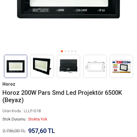
Horoz
Horoz 200W Pars Smd Led Projektör 6500K
(Beyaz)
Ürün Kodu :
LLLP-G18
Stok Durumu :
Stokta Yok
957,60
TL
2.736,00
TL