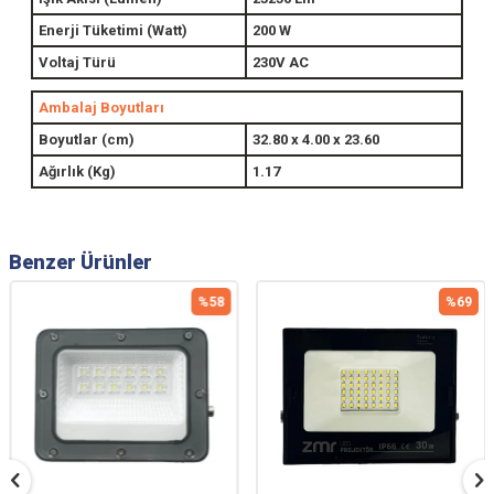
Enerji Tüketimi (Watt)
200 W
Voltaj Türü
230V AC
Ambalaj Boyutları
Boyutlar (cm)
32.80 x 4.00 x 23.60
Ağırlık (Kg)
1.17
Benzer Ürünler
%
58
%
69