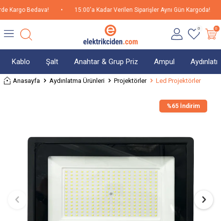
e Kargo Bedava!
•
15:00'a Kadar Verilen Siparişler Aynı Gün Kargoda!
•
0
0
Kablo
Şalt
Anahtar & Grup Priz
Ampul
Aydınlat
Anasayfa
Aydınlatma Ürünleri
Projektörler
Led Projektörler
%
65 İndirim