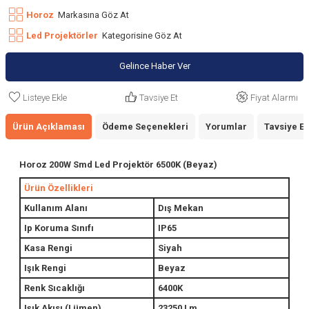
Horoz
Markasına Göz At
Led Projektörler
Kategorisine Göz At
Gelince Haber Ver
Listeye Ekle
Tavsiye Et
Fiyat Alarmı
Ürün Açıklaması
Ödeme Seçenekleri
Yorumlar
Tavsiye Et
Horoz 200W Smd Led Projektör 6500K (Beyaz)
Ürün Özellikleri
Kullanım Alanı
Dış Mekan
Ip Koruma Sınıfı
IP65
Kasa Rengi
Siyah
Işık Rengi
Beyaz
Renk Sıcaklığı
6400K
Işık Akısı (Lümen)
23250 Lm