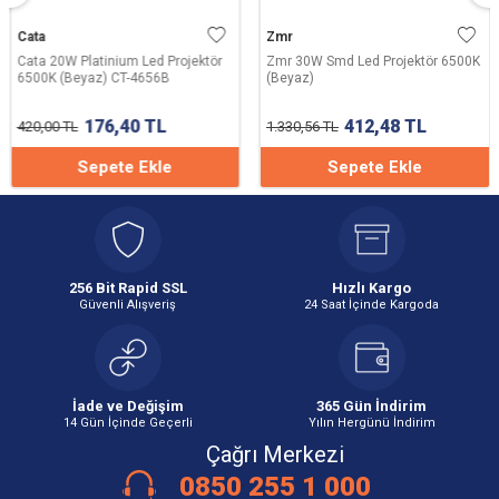
Cata
Zmr
Cata 20W Platinium Led Projektör
Zmr 30W Smd Led Projektör 6500K
6500K (Beyaz) CT-4656B
(Beyaz)
176,40
TL
412,48
TL
420,00
TL
1.330,56
TL
Sepete Ekle
Sepete Ekle
256 Bit Rapid SSL
Hızlı Kargo
Güvenli Alışveriş
24 Saat İçinde Kargoda
İade ve Değişim
365 Gün İndirim
14 Gün İçinde Geçerli
Yılın Hergünü İndirim
Çağrı Merkezi
0850 255 1 000