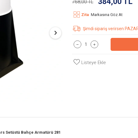
384,00
TL
768,00
TL
Zita
Markasına Göz At
Şimdi sipariş verirsen PAZA
Listeye Ekle
ars Setüstü Bahçe Armatürü 281