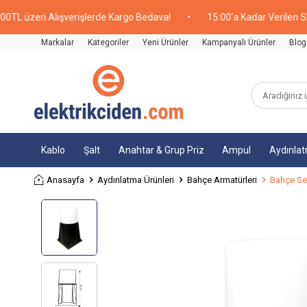
zeri Alışverişlerde Kargo Bedava!
•
15:00'a Kadar Verilen Sipariş
Markalar
Kategoriler
Yeni Ürünler
Kampanyalı Ürünler
Blog
Kablo
Şalt
Anahtar & Grup Priz
Ampul
Aydınla
Anasayfa
Aydınlatma Ürünleri
Bahçe Armatürleri
Bahçe Se