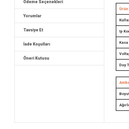
Ödeme Seçenekleri
Ürün 
Yorumlar
Kulla
Tavsiye Et
Ip Ko
Kasa
İade Koşulları
Volta
Öneri Kutusu
Duy T
Ambal
Boyut
Ağırl