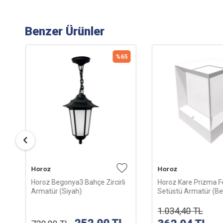
Benzer Ürünler
5
%
65
Horoz
Horoz
Horoz Begonya3 Bahçe Zircirli
Horoz Kare Prizma F
Armatür (Siyah)
Setüstü Armatür (B
1.034,40
TL