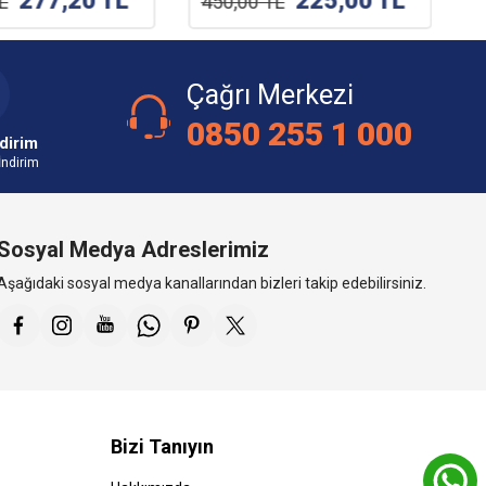
277,20
TL
225,00
TL
L
450,00
TL
Çağrı Merkezi
0850 255 1 000
dirim
İndirim
Sosyal Medya Adreslerimiz
Aşağıdaki sosyal medya kanallarından bizleri takip edebilirsiniz.
Bizi Tanıyın