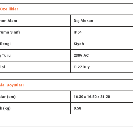
Özellikleri
nım Alanı
Dış Mekan
ruma Sınıfı
IP54
 Rengi
Siyah
j Türü
230V AC
ipi
E-27 Duy
aj Boyutları
lar (cm)
16.30 x 16.50 x 31.20
ık (Kg)
0.58