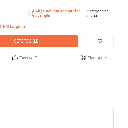
Bahçe Setüstü Armatürler
Kategorisine
E27 Duylu
Göz At
RTESİ kargoda!
SEPETE EKLE
Tavsiye Et
Fiyat Alarmı