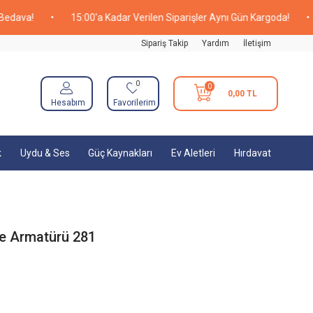
a!
•
15:00'a Kadar Verilen Siparişler Aynı Gün Kargoda!
•
20.
Sipariş Takip
Yardım
İletişim
0
0
0,00
TL
Hesabım
Favorilerim
k
Uydu & Ses
Güç Kaynakları
Ev Aletleri
Hırdavat
çe Armatürü 281