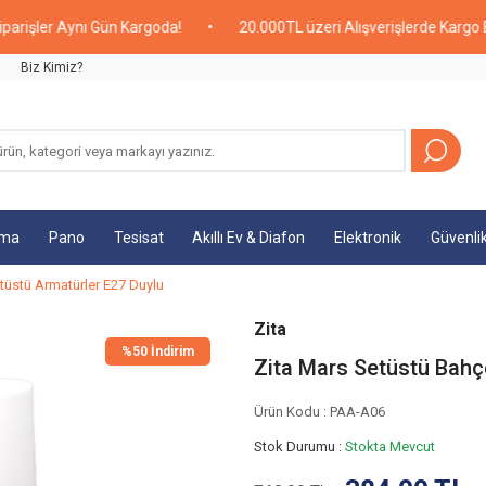
ler Aynı Gün Kargoda!
•
20.000TL üzeri Alışverişlerde Kargo Bedav
Biz Kimiz?
tma
Pano
Tesisat
Akıllı Ev & Diafon
Elektronik
Güvenli
tüstü Armatürler E27 Duylu
Zita
%
50 İndirim
Zita Mars Setüstü Bah
Ürün Kodu :
PAA-A06
Stok Durumu :
Stokta Mevcut