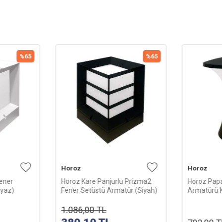
%
65
%
65
Horoz
Horoz
ener
Horoz Kare Panjurlu Prizma2
Horoz Pap
eyaz)
Fener Setüstü Armatür (Siyah)
Armatürü K
1.086,00
TL