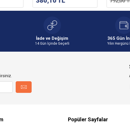
380,10
TL
792,00
T
İade ve Değişim
365 Gün İn
14 Gün İçinde Geçerli
Yılın Hergünü 
rsiniz.
im
Popüler Sayfalar