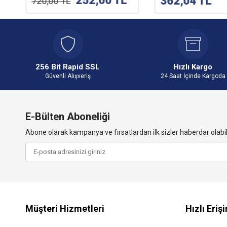
252,00
TL
362,04
TL
720,00
TL
256 Bit Rapid SSL
Hızlı Kargo
Güvenli Alışveriş
24 Saat İçinde Kargoda
E-Bülten Aboneliği
Abone olarak kampanya ve fırsatlardan ilk sizler haberdar olabili
Müşteri Hizmetleri
Hızlı Eriş