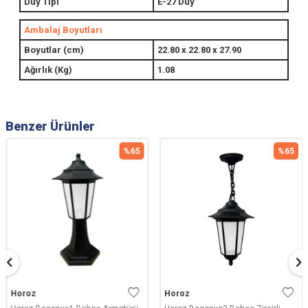
Duy Tipi
E-27 Duy
Ambalaj Boyutları
Boyutlar (cm)
22.80 x 22.80 x 27.90
Ağırlık (Kg)
1.08
Benzer Ürünler
%
65
%
65
Horoz
Horoz