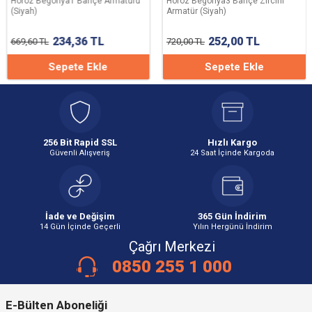
Horoz Begonya1 Bahçe Armatürü
Horoz Begonya3 Bahçe Zircirli
(Siyah)
Armatür (Siyah)
234,36
TL
252,00
TL
669,60
TL
720,00
TL
Sepete Ekle
Sepete Ekle
256 Bit Rapid SSL
Hızlı Kargo
Güvenli Alışveriş
24 Saat İçinde Kargoda
İade ve Değişim
365 Gün İndirim
14 Gün İçinde Geçerli
Yılın Hergünü İndirim
Çağrı Merkezi
0850 255 1 000
E-Bülten Aboneliği