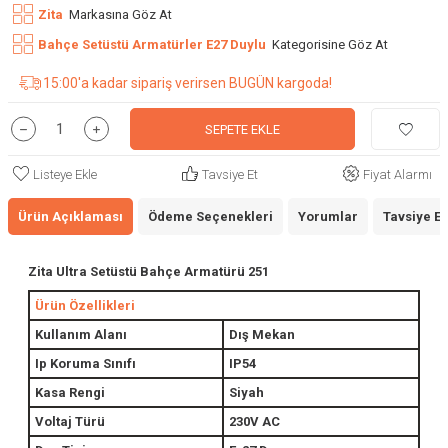
Zita
Markasına Göz At
Bahçe Setüstü Armatürler E27 Duylu
Kategorisine Göz At
15:00'a kadar sipariş verirsen BUGÜN kargoda!
SEPETE EKLE
Listeye Ekle
Tavsiye Et
Fiyat Alarmı
Ürün Açıklaması
Ödeme Seçenekleri
Yorumlar
Tavsiye Et
Zita Ultra Setüstü Bahçe Armatürü 251
Ürün Özellikleri
Kullanım Alanı
Dış Mekan
Ip Koruma Sınıfı
IP54
Kasa Rengi
Siyah
Voltaj Türü
230V AC