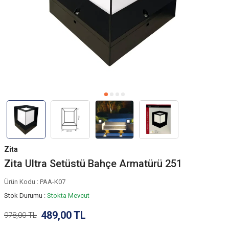
Zita
Zita Ultra Setüstü Bahçe Armatürü 251
Ürün Kodu :
PAA-K07
Stok Durumu :
Stokta Mevcut
489,00
TL
978,00
TL